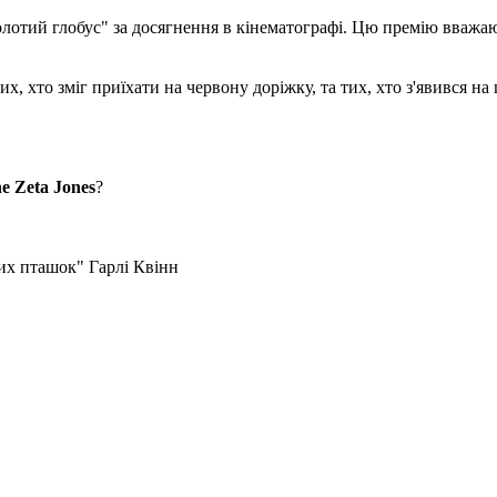
олотий глобус" за досягнення в кінематографі. Цю премію вважа
, хто зміг приїхати на червону доріжку, та тих, хто з'явився на 
e Zeta Jones
?
жих пташок" Гарлі Квінн