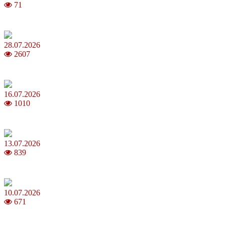
71
Як обрати 4G домашній інтернет для стабільного зв’язку
28.07.2026
2607
Повня у липні 2026: що варто та не варто робити
16.07.2026
1010
Шакіра, Мадонна, BTS, Coldplay, Джастін Бібер у фіналі чемпіона
13.07.2026
839
Молодик у липні 2026: що принесе та як поводитися
10.07.2026
671
Зірки Atlas Festival 2026 — в ранковому шоу Хеппі ранок на Хіт 