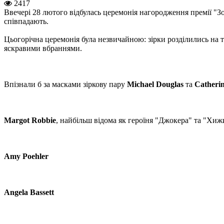
2417
Ввечері 28 лютого відбулась церемонія нагородження премії "З
співпадають.
Цьогорічна церемонія була незвичайною: зірки розділились на тих
яскравими вбраннями.
Впізнали б за масками зіркову пару
Michael Douglas
та
Catherin
Margot Robbie
, найбільш відома як героїня "Джокера" та "Хи
Amy Poehler
Angela Bassett