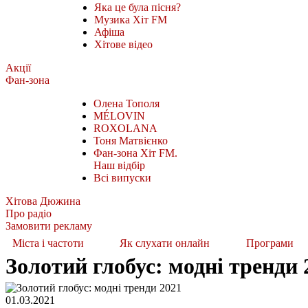
Яка це була пісня?
Музика Хіт FM
Афіша
Хітове відео
Акції
Фан-зона
Олена Тополя
MÉLOVIN
ROXOLANA
Тоня Матвієнко
Фан-зона Хіт FM.
Наш відбір
Всі випуски
Хітова Дюжина
Про радіо
Замовити рекламу
Міста і частоти
Як слухати онлайн
Програми
Золотий глобус: модні тренди 
01.03.2021