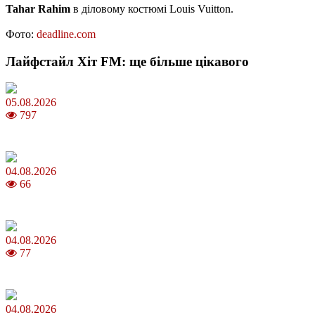
Tahar Rahim
в діловому костюмі Louis Vuitton.
Фото:
deadline.com
Лайфстайл Хіт FM: ще більше цікавого
05.08.2026
797
Яблучний Спас 2026: коли та як святкувати, що варто зробити
04.08.2026
66
MNP: як змінити мобільного оператора без втрати номера
04.08.2026
77
Анджеліна Джолі: цікаві факти про життя та кар’єру акторки
04.08.2026