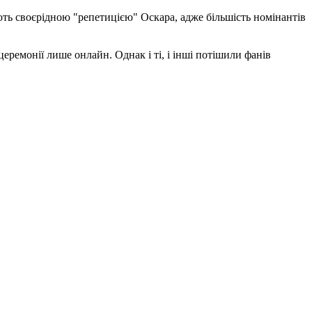
ють своєрідною "репетицією" Оскара, адже більшість номінантів
церемонії лише онлайн. Однак і ті, і інші потішили фанів