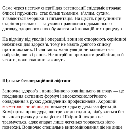
Саме через нестачу енергії для регенерації епідерміс втрачає
блиск і пружність, стає більш тьмяним, в’ялим, сухим,
з’являються зморшки й пігментація. На щастя, призупинити
старіння реально — за умови правильного домашнього
догляду, здорового способу життя та інноваційних процедур.
На відміну від уколів і операцій, вони не створюють серйозної
небезпеки для здоров’я, тому не мають довгого списку
протипоказань. Після таких маніпуляцій не залишається
набряків, швів і ранок. Не потрібно проходити реабілітацію й
чекати, поки тканини заживуть.
Що таке безопераційний ліфтинг
Запорука здоров’я і привабливого зовнішнього вигляду — це
поєднання активних формул і високотехнологічного
обладнання в руках досвідчених професіоналів. Хороший
косметологічний апарат
виконує одразу декілька функцій.
Комфортна процедура, що триває до години, відбувається без
значного ризику для пацієнта. Шкірний покрив не
травмується, адже апарат лише легенько торкається його
поверхні. Водночас спеціальне випромінювання діє не лише