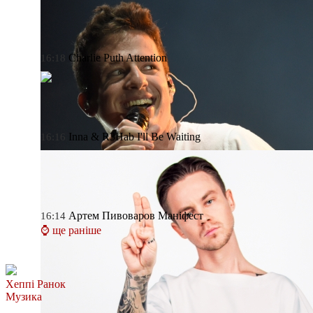
Charlie Puth
Attention
16:18
Inna & R3Hab
I'll Be Waiting
16:16
Артем Пивоваров
Маніфест
16:14
⌚ ще раніше
Хеппі Ранок
Музика