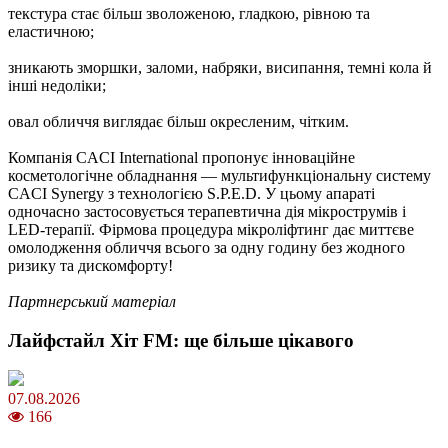
текстура стає більш зволоженою, гладкою, рівною та
еластичною;
зникають зморшки, заломи, набряки, висипання, темні кола й
інші недоліки;
овал обличчя виглядає більш окресленим, чітким.
Компанія CACI International пропонує інноваційне
косметологічне обладнання — мультифункціональну систему
CACI Synergy з технологією S.P.E.D. У цьому апараті
одночасно застосовується терапевтична дія мікрострумів і
LED-терапії. Фірмова процедура мікроліфтинг дає миттєве
омолодження обличчя всього за одну годину без жодного
ризику та дискомфорту!
Партнерський матеріал
Лайфстайл Хіт FM: ще більше цікавого
07.08.2026
166
Магнітні бурі в серпні 2026: коли очікувати та як уберегтися