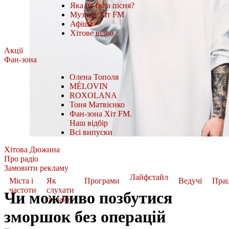
Яка це була пісня?
Музика Хіт FM
Афіша
Хітове відео
Акції
Фан-зона
Олена Тополя
MÉLOVIN
ROXOLANA
Тоня Матвієнко
Фан-зона Хіт FM.
Наш відбір
Всі випуски
Хітова Дюжина
Про радіо
Замовити рекламу
Лайфстайл
Міста і
Як
Програми
Ведучі
Пра
частоти
слухати
Чи можливо позбутися
онлайн
зморшок без операцій