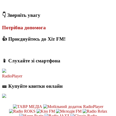
З якого віку можна складати іспит на водійські права в Україні
👇 Зверніть увагу
Потрібна допомога
👍 Приєднуйтесь до Хіт FM!
📱 Слухайте зі смартфона
RadioPlayer
🎫 Купуйте квитки онлайн