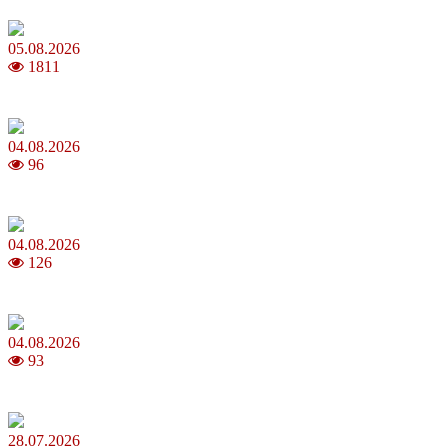
05.08.2026
1811
Яблучний Спас 2026: коли та як святкувати, що варто зробити
04.08.2026
96
MNP: як змінити мобільного оператора без втрати номера
04.08.2026
126
Анджеліна Джолі: цікаві факти про життя та кар’єру акторки
04.08.2026
93
Як обрати 4G домашній інтернет для стабільного зв’язку
28.07.2026