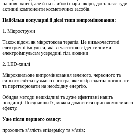
на поверхневі, але й на глибокі шари шкіри, доставляє туди
активні компоненти косметичних засобів.
Найбільш популярні й дієві типи випромінювання:
1. Мікроструми
Також відомі як мікротокова терапія. Це низькочастотні
електричні імпульси, які за частотою є ідентичними
електроімпульсам усередині тіла людини.
2. LED-хвилі
Мікрохвильове випромінювання зеленого, червоного та
синього світла вузького спектра, яке шкіра здатна поглинати
та перетворювати на необхідну енергію.
Обидва методи нешкідливі та дуже ефективні навіть
поодинці. Поєднавши їх, можна домогтися приголомшливого
ефекту.
Уже після першого сеансу:
проходить в’ялість епідермісу та м’язів;