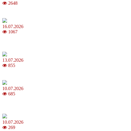
2648
Повня у липні 2026: що варто та не варто робити
16.07.2026
1067
Шакіра, Мадонна, BTS, Coldplay, Джастін Бібер у фіналі
чемпіонату світу з футболу FIFA 2026
13.07.2026
855
Молодик у липні 2026: що принесе та як поводитися
10.07.2026
685
Зірки Atlas Festival 2026 — в ранковому шоу Хеппі ранок на Хіт
FM
10.07.2026
269