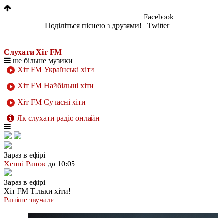
Facebook
Поділіться піснею з друзями!
Twitter
Слухати Хіт FM
ще більше музики
Хіт FM Українські хіти
Хіт FM Найбільші хіти
Хіт FM Сучасні хіти
Як слухати радіо онлайн
Зараз в ефірі
Хеппі Ранок
до 10:05
Зараз в ефірі
Хіт FM
Тільки хіти!
Раніше звучали