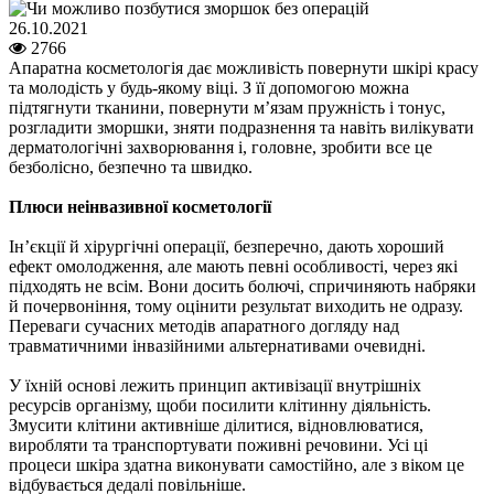
26.10.2021
2766
Апаратна косметологія дає можливість повернути шкірі красу
та молодість у будь-якому віці. З її допомогою можна
підтягнути тканини, повернути м’язам пружність і тонус,
розгладити зморшки, зняти подразнення та навіть вилікувати
дерматологічні захворювання і, головне, зробити все це
безболісно, безпечно та швидко.
Плюси неінвазивної косметології
Ін’єкції й хірургічні операції, безперечно, дають хороший
ефект омолодження, але мають певні особливості, через які
підходять не всім. Вони досить болючі, спричиняють набряки
й почервоніння, тому оцінити результат виходить не одразу.
Переваги сучасних методів апаратного догляду над
травматичними інвазійними альтернативами очевидні.
У їхній основі лежить принцип активізації внутрішніх
ресурсів організму, щоби посилити клітинну діяльність.
Змусити клітини активніше ділитися, відновлюватися,
виробляти та транспортувати поживні речовини. Усі ці
процеси шкіра здатна виконувати самостійно, але з віком це
відбувається дедалі повільніше.