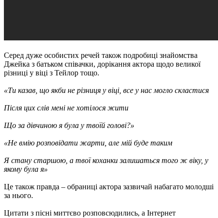
Серед дуже особистих речей також подробиці знайомства
Джейка з батьком співачки, дорікання актора щодо великої
різниці у віці з Тейлор тощо.
«Ти казав, що якби не різниця у віці, все у нас могло скластися
Після цих слів мені не хотілося жити
Що за дівчиною я була у твоїй голові?»
«Не вмію розповідати жарти, але мій буде таким
Я стану старшою, а твої коханки залишаться того ж віку, у
якому була я»
Це також правда – обраниці актора зазвичай набагато молодші
за нього.
Цитати з пісні миттєво розповсюдились, а Інтернет