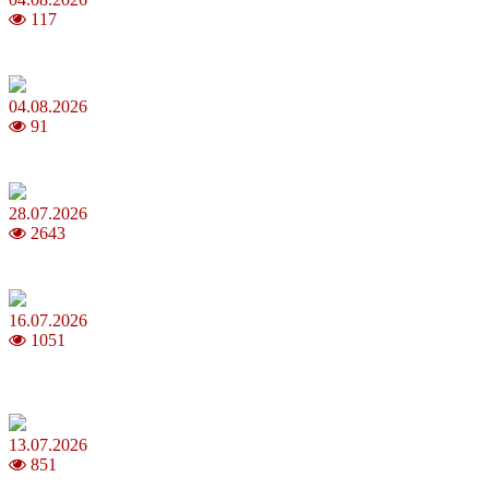
117
Анджеліна Джолі: цікаві факти про життя та кар’єру акторки
04.08.2026
91
Як обрати 4G домашній інтернет для стабільного зв’язку
28.07.2026
2643
Повня у липні 2026: що варто та не варто робити
16.07.2026
1051
Шакіра, Мадонна, BTS, Coldplay, Джастін Бібер у фіналі
чемпіонату світу з футболу FIFA 2026
13.07.2026
851