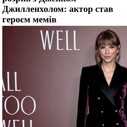
Джилленхолом: актор став
героєм мемів