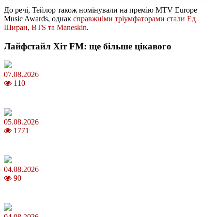
До речі, Тейлор також номінували на премію MTV Europe
Music Awards, однак
справжніми тріумфаторами стали Ед
Ширан, BTS та Maneskin
.
Лайфстайл Хіт FM: ще більше цікавого
07.08.2026
110
Магнітні бурі в серпні 2026: коли очікувати та як уберегтися
05.08.2026
1771
Яблучний Спас 2026: коли та як святкувати, що варто зробити
04.08.2026
90
MNP: як змінити мобільного оператора без втрати номера
04.08.2026