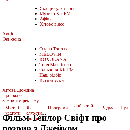
Яка це була пісня?
Музика Хіт FM
Афіша
Хітове відео
Акції
Фан-зона
Олена Тополя
MÉLOVIN
ROXOLANA
Тоня Матвієнко
Фан-зона Хіт FM.
Наш відбір
Всі випуски
Хітова Дюжина
Про радіо
Замовити рекламу
Лайфстайл
Міста і
Як
Програми
Ведучі
Пра
частоти
слухати
Фільм Тейлор Свіфт про
онлайн
розрив з Джейком