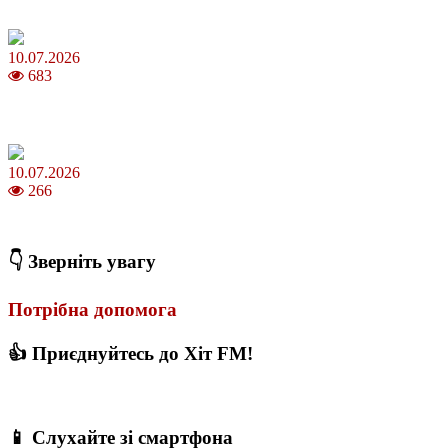
Молодик у липні 2026: що принесе та як поводитися
10.07.2026
683
Зірки Atlas Festival 2026 — в ранковому шоу Хеппі ранок на Хіт
FM
10.07.2026
266
З якого віку можна складати іспит на водійські права в Україні
👇 Зверніть увагу
Потрібна допомога
👍 Приєднуйтесь до Хіт FM!
📱 Слухайте зі смартфона