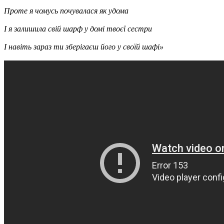
Проте я чомусь почувалася як удома
І я залишила свій шарф у домі твоєї сестри
І навіть зараз ти зберігаєш його у своїй шафі»