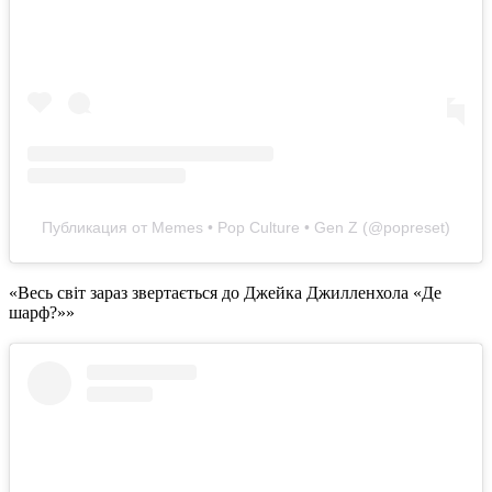
Публикация от Memes • Pop Culture • Gen Z (@popreset)
«Весь світ зараз звертається до Джейка Джилленхола «Де
шарф?»»