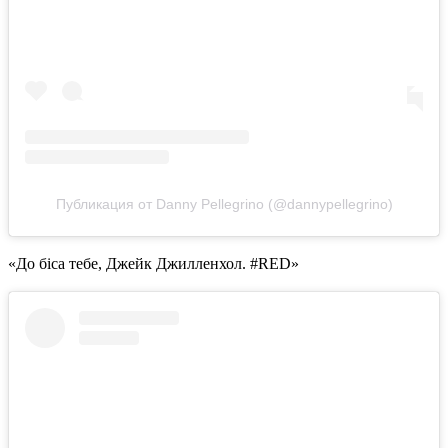
Публикация от Danny Pellegrino (@dannypellegrino)
«До біса тебе, Джейк Джилленхол. #RED»