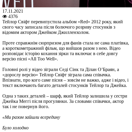
17.11.2021
4376
Тейлор Свіфт перевипустила альбом «Red» 2012 року, який
свого часу записала після болючого розриву стосунків з
відомим актором Джейком Джилленхолом.
Проте справжнім сюрпризом для фанів стала не сама платівка,
а короткометражний фільм, що вийшов разом з нею. Відео
розповідає історію кохання зірки та включає в себе довгу
версію пісні «All Too Well».
Головні ролі у відео зіграли Седі Сінк та Ділан О’Браян, а
«дорослу версію» Тейлор Свіфт зіграла сама співачка.
Впізнати, про кого саме пісня – зовсім не важко, адже і відео, і
текст включають багато деталей стосунків Тейлор та Джейка.
Одна з таких деталей – шарф, який Тейлор залишила у сестри
Джейка Меггі після прогулянки. За словами співачки, актор
так і не повернув його.
«Ми разом зайшли всередину
Було холодно