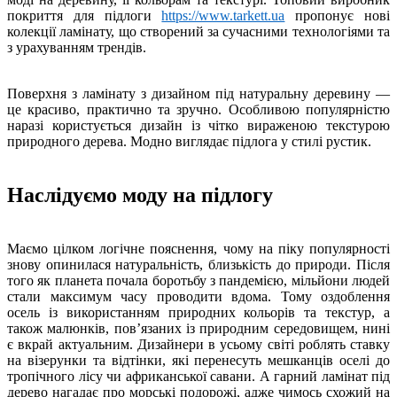
покриття для підлоги
https://www.tarkett.ua
пропонує нові
колекції ламінату, що створений за сучасними технологіями та
з урахуванням трендів.
Поверхня з ламінату з дизайном під натуральну деревину —
це красиво, практично та зручно. Особливою популярністю
наразі користується дизайн із чітко вираженою текстурою
природного дерева. Модно виглядає підлога у стилі рустик.
Наслідуємо моду на підлогу
Маємо цілком логічне пояснення, чому на піку популярності
знову опинилася натуральність, близькість до природи. Після
того як планета почала боротьбу з пандемією, мільйони людей
стали максимум часу проводити вдома. Тому оздоблення
осель із використанням природних кольорів та текстур, а
також малюнків, пов’язаних із природним середовищем, нині
є вкрай актуальним. Дизайнери в усьому світі роблять ставку
на візерунки та відтінки, які перенесуть мешканців оселі до
тропічного лісу чи африканської савани. А гарний ламінат під
дерево нагадає про морські подорожі, адже чимось схожий на