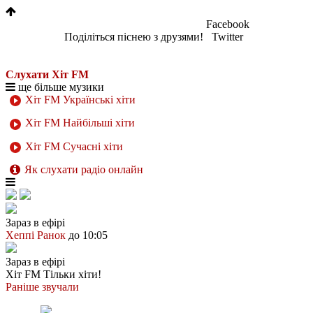
Facebook
Поділіться піснею з друзями!
Twitter
Слухати Хіт FM
ще більше музики
Хіт FM Українські хіти
Хіт FM Найбільші хіти
Хіт FM Сучасні хіти
Як слухати радіо онлайн
Зараз в ефірі
Хеппі Ранок
до 10:05
Зараз в ефірі
Хіт FM
Тільки хіти!
Раніше звучали