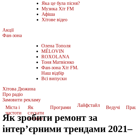
Яка це була пісня?
Музика Хіт FM
Афіша
Хітове відео
Акції
Фан-зона
Олена Тополя
MÉLOVIN
ROXOLANA
Тоня Матвієнко
Фан-зона Хіт FM.
Наш відбір
Всі випуски
Хітова Дюжина
Про радіо
Замовити рекламу
Лайфстайл
Міста і
Як
Програми
Ведучі
Пра
частоти
слухати
Як зробити ремонт за
онлайн
інтер’єрними трендами 2021–