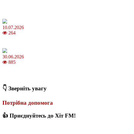
Зірки Atlas Festival 2026 — в ранковому шоу Хеппі ранок на Хіт
FM
10.07.2026
264
З якого віку можна складати іспит на водійські права в Україні
30.06.2026
885
Коли потрібно міняти термопасту і як це впливає на температуру
ПК
👇 Зверніть увагу
Потрібна допомога
👍 Приєднуйтесь до Хіт FM!