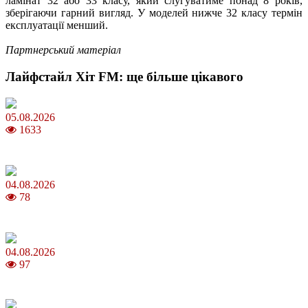
ламінат 32 або 33 класу, який слугуватиме понад 8 років,
зберігаючи гарний вигляд. У моделей нижче 32 класу термін
експлуатації менший.
Партнерський матеріал
Лайфстайл Хіт FM: ще більше цікавого
05.08.2026
1633
Яблучний Спас 2026: коли та як святкувати, що варто зробити
04.08.2026
78
MNP: як змінити мобільного оператора без втрати номера
04.08.2026
97
Анджеліна Джолі: цікаві факти про життя та кар’єру акторки