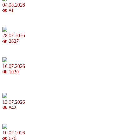
04.08.2026
81
Як обрати 4G домашній інтернет для стабільного зв’язку
28.07.2026
2627
Повня у липні 2026: що варто та не варто робити
16.07.2026
1030
Шакіра, Мадонна, BTS, Coldplay, Джастін Бібер у фіналі
чемпіонату світу з футболу FIFA 2026
13.07.2026
842
Молодик у липні 2026: що принесе та як поводитися
10.07.2026
676