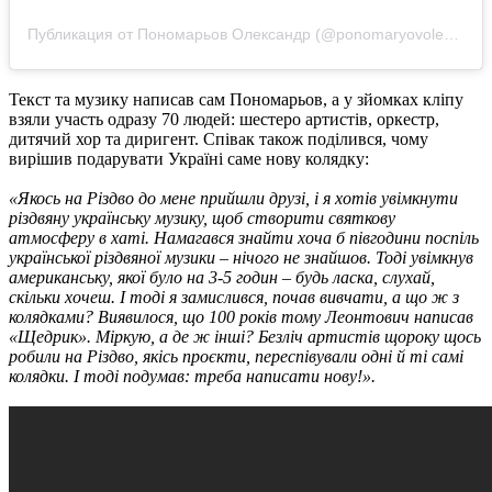
Публикация от Пономарьов Олександр (@ponomaryovoleksandr)
Текст та музику написав сам Пономарьов, а у зйомках кліпу
взяли участь одразу 70 людей: шестеро артистів, оркестр,
дитячий хор та диригент. Співак також поділився, чому
вирішив подарувати Україні саме нову колядку:
«Якось на Різдво до мене прийшли друзі, і я хотів увімкнути
різдвяну українську музику, щоб створити святкову
атмосферу в хаті. Намагався знайти хоча б півгодини поспіль
української різдвяної музики – нічого не знайшов. Тоді увімкнув
американську, якої було на 3-5 годин – будь ласка, слухай,
скільки хочеш. І тоді я замислився, почав вивчати, а що ж з
колядками? Виявилося, що 100 років тому Леонтович написав
«Щедрик». Міркую, а де ж інші? Безліч артистів щороку щось
робили на Різдво, якісь проєкти, переспівували одні й ті самі
колядки. І тоді подумав: треба написати нову!».