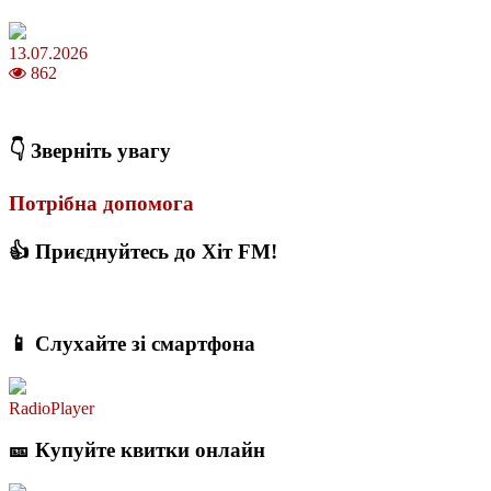
13.07.2026
862
Молодик у липні 2026: що принесе та як поводитися
👇 Зверніть увагу
Потрібна допомога
👍 Приєднуйтесь до Хіт FM!
📱 Слухайте зі смартфона
RadioPlayer
🎫 Купуйте квитки онлайн