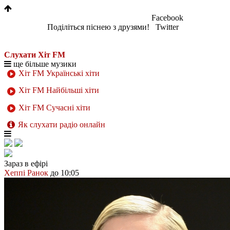
Facebook
Поділіться піснею з друзями!
Twitter
Слухати Хіт FM
ще більше музики
Хіт FM Українські хіти
Хіт FM Найбільші хіти
Хіт FM Сучасні хіти
Як слухати радіо онлайн
Зараз в ефірі
Хеппі Ранок
до 10:05