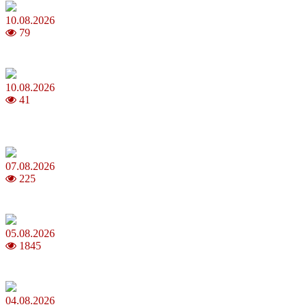
10.08.2026
79
Молодик у серпні 2026:чим особливий та що варто зробити
10.08.2026
41
Як аукціони сучасного мистецтва відкривають нові можливості
для колекціонерів
07.08.2026
225
Магнітні бурі в серпні 2026: коли очікувати та як уберегтися
05.08.2026
1845
Яблучний Спас 2026: коли та як святкувати, що варто зробити
04.08.2026