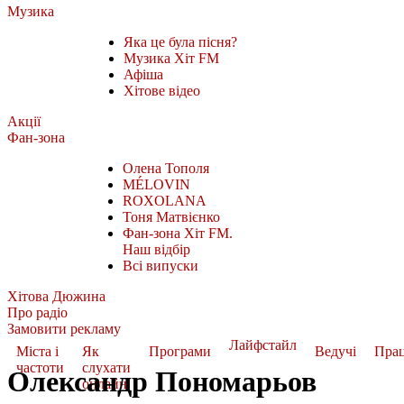
Музика
Яка це була пісня?
Музика Хіт FM
Афіша
Хітове відео
Акції
Фан-зона
Олена Тополя
MÉLOVIN
ROXOLANA
Тоня Матвієнко
Фан-зона Хіт FM.
Наш відбір
Всі випуски
Хітова Дюжина
Про радіо
Замовити рекламу
Лайфстайл
Міста і
Як
Програми
Ведучі
Пра
частоти
слухати
Олександр Пономарьов
онлайн