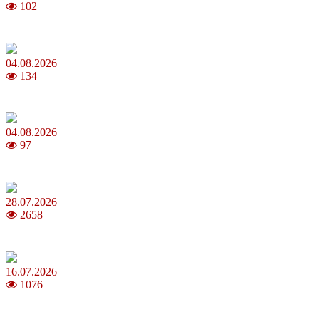
102
MNP: як змінити мобільного оператора без втрати номера
04.08.2026
134
Анджеліна Джолі: цікаві факти про життя та кар’єру акторки
04.08.2026
97
Як обрати 4G домашній інтернет для стабільного зв’язку
28.07.2026
2658
Повня у липні 2026: що варто та не варто робити
16.07.2026
1076
Шакіра, Мадонна, BTS, Coldplay, Джастін Бібер у фіналі
чемпіонату світу з футболу FIFA 2026