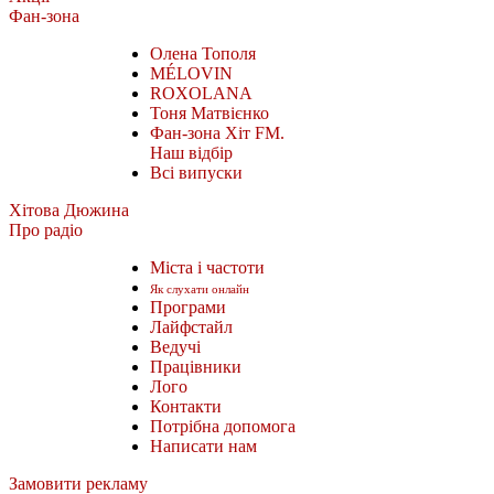
Фан-зона
Олена Тополя
MÉLOVIN
ROXOLANA
Тоня Матвієнко
Фан-зона Хіт FM.
Наш відбір
Всі випуски
Хітова Дюжина
Про радіо
Міста і частоти
Як слухати онлайн
Програми
Лайфстайл
Ведучі
Працівники
Лого
Контакти
Потрібна допомога
Написати нам
Замовити рекламу