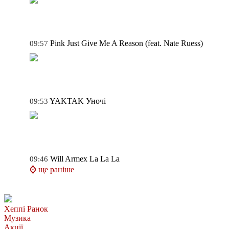
Pink
Just Give Me A Reason (feat. Nate Ruess)
09:57
YAKTAK
Уночі
09:53
Will Armex
La La La
09:46
⌚ ще раніше
Хеппі Ранок
Музика
Акції