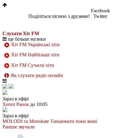
Facebook
Поділіться піснею з друзями!
Twitter
Слухати Хіт FM
ще більше музики
Хіт FM Українські хіти
Хіт FM Найбільші хіти
Хіт FM Сучасні хіти
Як слухати радіо онлайн
Зараз в ефірі
Хеппі Ранок
до 10:05
Зараз в ефірі
MOLODI та Monokate
Танцювати поки живі
Раніше звучали