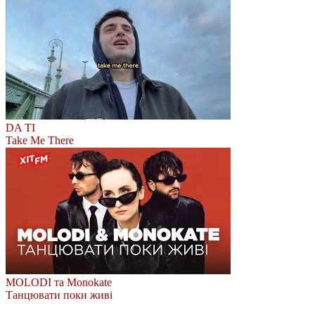
DA TI
Take Me There
MOLODI та Monokate
Танцювати поки живі