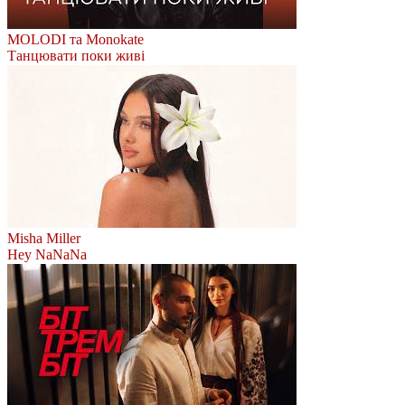
MOLODI та Monokate
Танцювати поки живі
Misha Miller
Hey NaNaNa