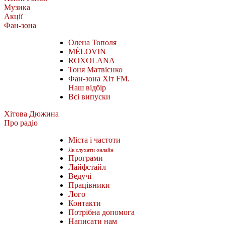
Музика
Акції
Фан-зона
Олена Тополя
MÉLOVIN
ROXOLANA
Тоня Матвієнко
Фан-зона Хіт FM.
Наш відбір
Всі випуски
Хітова Дюжина
Про радіо
Міста і частоти
Як слухати онлайн
Програми
Лайфстайл
Ведучі
Працівники
Лого
Контакти
Потрібна допомога
Написати нам