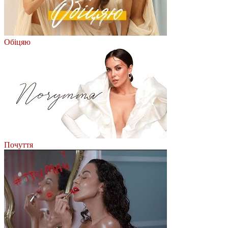
Обіцяю
Почуття