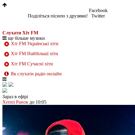
Facebook
Поділіться піснею з друзями!
Twitter
Слухати Хіт FM
ще більше музики
Хіт FM Українські хіти
Хіт FM Найбільші хіти
Хіт FM Сучасні хіти
Як слухати радіо онлайн
Зараз в ефірі
Хеппі Ранок
до 10:05