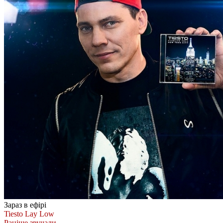
Зараз в ефірі
Tiesto
Lay Low
Раніше звучали