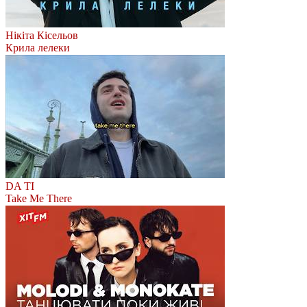
Нікіта Кісельов
Крила лелеки
DA TI
Take Me There