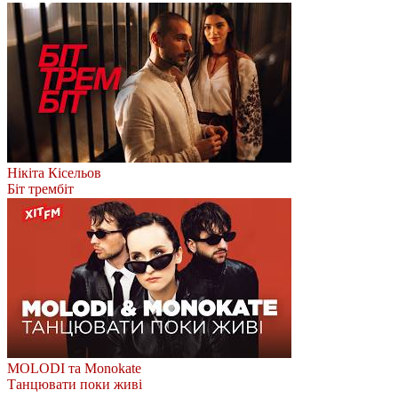
Нікіта Кісельов
Біт трембіт
MOLODI та Monokate
Танцювати поки живі