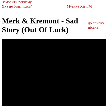
Замовити рекламу
Яка це була пісня?
Музика Хіт FM
Merk & Kremont - Sad
до списку
Story (Out Of Luck)
пісень