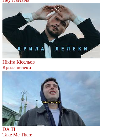
Hey NaNaNa
Нікіта Кісельов
Крила лелеки
DA TI
Take Me There