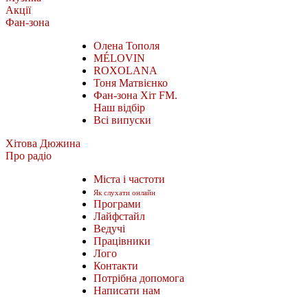
Акції
Фан-зона
Олена Тополя
MÉLOVIN
ROXOLANA
Тоня Матвієнко
Фан-зона Хіт FM.
Наш відбір
Всі випуски
Хітова Дюжина
Про радіо
Міста і частоти
Як слухати онлайн
Програми
Лайфстайл
Ведучі
Працівники
Лого
Контакти
Потрібна допомога
Написати нам