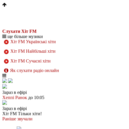
Слухати Хіт FM
ще більше музики
Хіт FM Українські хіти
Хіт FM Найбільші хіти
Хіт FM Сучасні хіти
Як слухати радіо онлайн
Зараз в ефірі
Хеппі Ранок
до 10:05
Зараз в ефірі
Хіт FM
Тільки хіти!
Раніше звучали