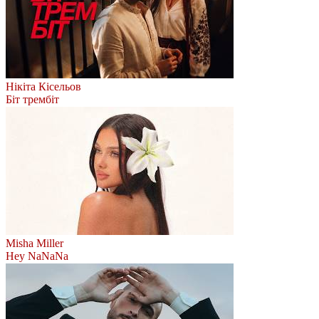
Нікіта Кісельов
Біт трембіт
Misha Miller
Hey NaNaNa