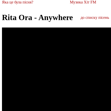
Яка це була пісня?
Музика Хіт FM
Rita Ora - Anywhere
до списку пісень