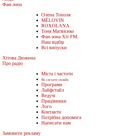
Фан-зона
Олена Тополя
MÉLOVIN
ROXOLANA
Тоня Матвієнко
Фан-зона Хіт FM.
Наш відбір
Всі випуски
Хітова Дюжина
Про радіо
Міста і частоти
Як слухати онлайн
Програми
Лайфстайл
Ведучі
Працівники
Лого
Контакти
Потрібна допомога
Написати нам
Замовити рекламу