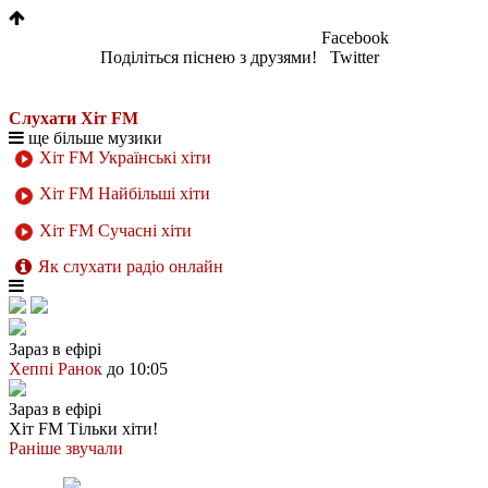
Facebook
Поділіться піснею з друзями!
Twitter
Слухати Хіт FM
ще більше музики
Хіт FM Українські хіти
Хіт FM Найбільші хіти
Хіт FM Сучасні хіти
Як слухати радіо онлайн
Зараз в ефірі
Хеппі Ранок
до 10:05
Зараз в ефірі
Хіт FM
Тільки хіти!
Раніше звучали