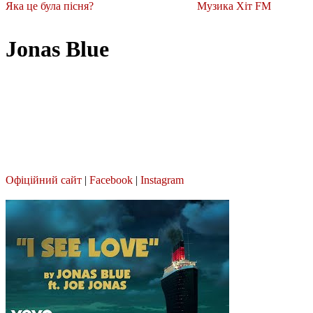
Яка це була пісня?
Музика Хіт FM
Jonas Blue
Офіційний сайт
|
Facebook
|
Instagram