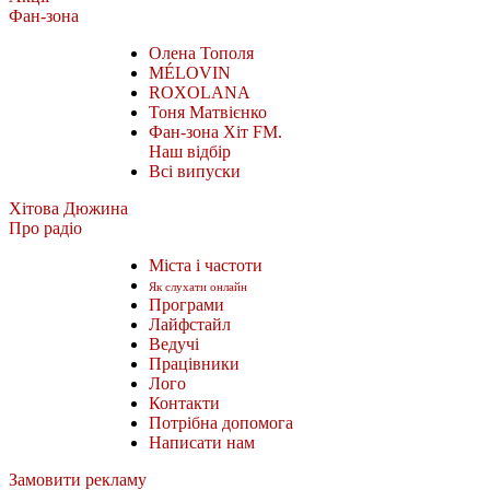
Фан-зона
Олена Тополя
MÉLOVIN
ROXOLANA
Тоня Матвієнко
Фан-зона Хіт FM.
Наш відбір
Всі випуски
Хітова Дюжина
Про радіо
Міста і частоти
Як слухати онлайн
Програми
Лайфстайл
Ведучі
Працівники
Лого
Контакти
Потрібна допомога
Написати нам
Замовити рекламу