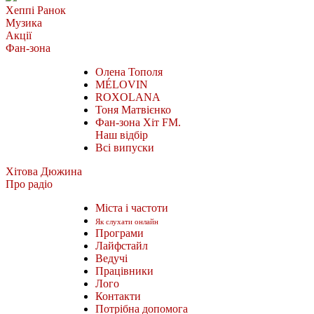
Хеппі Ранок
Музика
Акції
Фан-зона
Олена Тополя
MÉLOVIN
ROXOLANA
Тоня Матвієнко
Фан-зона Хіт FM.
Наш відбір
Всі випуски
Хітова Дюжина
Про радіо
Міста і частоти
Як слухати онлайн
Програми
Лайфстайл
Ведучі
Працівники
Лого
Контакти
Потрібна допомога