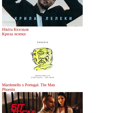
Нікіта Кісельов
Крила лелеки
Marshmello x Portugal. The Man
Phoenix