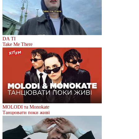
DA TI
Take Me There
MOLODI та Monokate
Танцювати поки живі