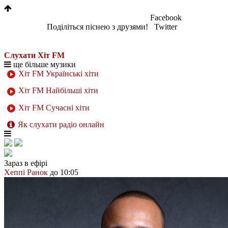
Facebook
Поділіться піснею з друзями!
Twitter
Слухати Хіт FM
ще більше музики
Хіт FM Українські хіти
Хіт FM Найбільші хіти
Хіт FM Сучасні хіти
Як слухати радіо онлайн
Зараз в ефірі
Хеппі Ранок
до 10:05