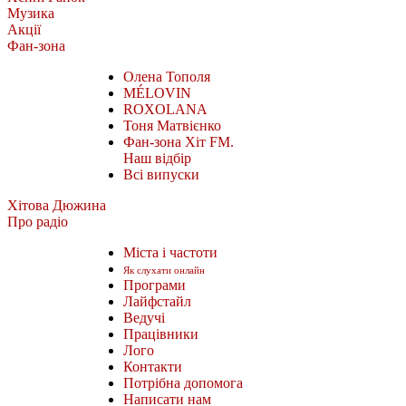
Музика
Акції
Фан-зона
Олена Тополя
MÉLOVIN
ROXOLANA
Тоня Матвієнко
Фан-зона Хіт FM.
Наш відбір
Всі випуски
Хітова Дюжина
Про радіо
Міста і частоти
Як слухати онлайн
Програми
Лайфстайл
Ведучі
Працівники
Лого
Контакти
Потрібна допомога
Написати нам