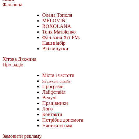
Фан-зона
Олена Тополя
MÉLOVIN
ROXOLANA
Тоня Матвієнко
Фан-зона Хіт FM.
Наш відбір
Всі випуски
Хітова Дюжина
Про радіо
Міста і частоти
Як слухати онлайн
Програми
Лайфстайл
Ведучі
Працівники
Лого
Контакти
Потрібна допомога
Написати нам
Замовити рекламу