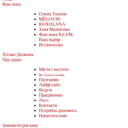
Фан-зона
Олена Тополя
MÉLOVIN
ROXOLANA
Тоня Матвієнко
Фан-зона Хіт FM.
Наш відбір
Всі випуски
Хітова Дюжина
Про радіо
Міста і частоти
Як слухати онлайн
Програми
Лайфстайл
Ведучі
Працівники
Лого
Контакти
Потрібна допомога
Написати нам
Замовити рекламу