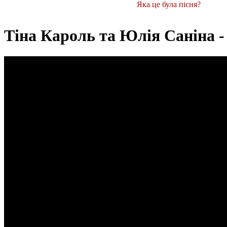
Яка це була пісня?
Тіна Кароль та Юлія Саніна -