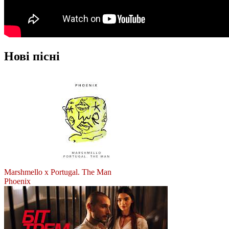
Нові пісні
Marshmello x Portugal. The Man
Phoenix