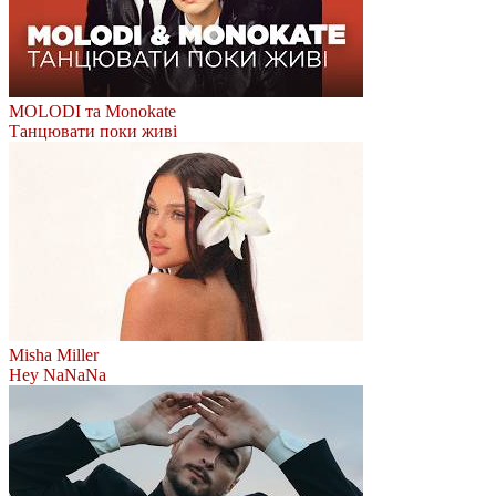
MOLODI та Monokate
Танцювати поки живі
Misha Miller
Hey NaNaNa