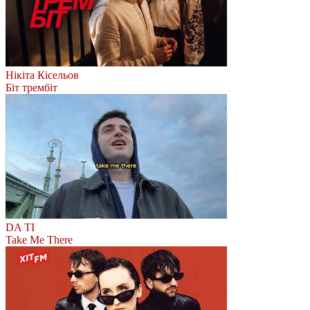
Нікіта Кісельов
Біт трембіт
DA TI
Take Me There