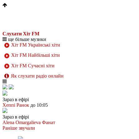
Слухати Хіт FM
ще більше музики
Хіт FM Українські хіти
Хіт FM Найбільші хіти
Хіт FM Сучасні хіти
Як слухати радіо онлайн
Зараз в ефірі
Хеппі Ранок
до 10:05
Зараз в ефірі
Alena Omargalieva
Фанат
Раніше звучали