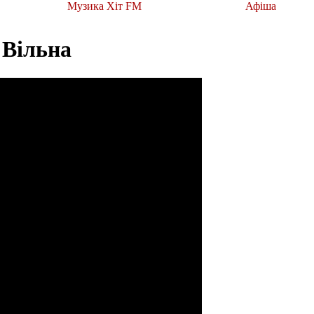
Музика Хіт FM
Афіша
 Вільна