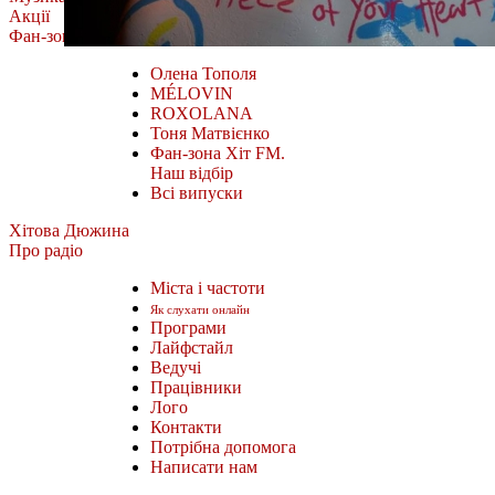
Акції
Фан-зона
Олена Тополя
MÉLOVIN
ROXOLANA
Тоня Матвієнко
Фан-зона Хіт FM.
Наш відбір
Всі випуски
Хітова Дюжина
Про радіо
Міста і частоти
Як слухати онлайн
Програми
Лайфстайл
Ведучі
Працівники
Лого
Контакти
Потрібна допомога
Написати нам