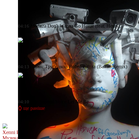
Meduza
Don't Wanna Go Home (feat. Henry
04:16
Camamile)
Ляпис Трубецкой
Воїни світла (Bakun Remix)
04:13
The Second Voice
Let Me Be
04:10
⌚ ще раніше
Хеппі Ранок
Музика