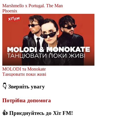
Marshmello x Portugal. The Man
Phoenix
MOLODI та Monokate
Танцювати поки живі
👇 Зверніть увагу
Потрібна допомога
👍 Приєднуйтесь до Хіт FM!