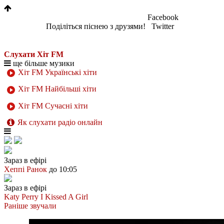
Facebook
Поділіться піснею з друзями!
Twitter
Слухати Хіт FM
ще більше музики
Хіт FM Українські хіти
Хіт FM Найбільші хіти
Хіт FM Сучасні хіти
Як слухати радіо онлайн
Зараз в ефірі
Хеппі Ранок
до 10:05
Зараз в ефірі
Katy Perry
I Kissed A Girl
Раніше звучали