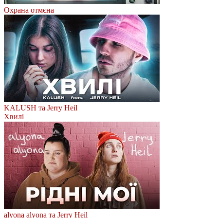
Охрана отмєна
KALUSH та Jerry Heil
Хвилі
alyona alyona та Jerry Heil