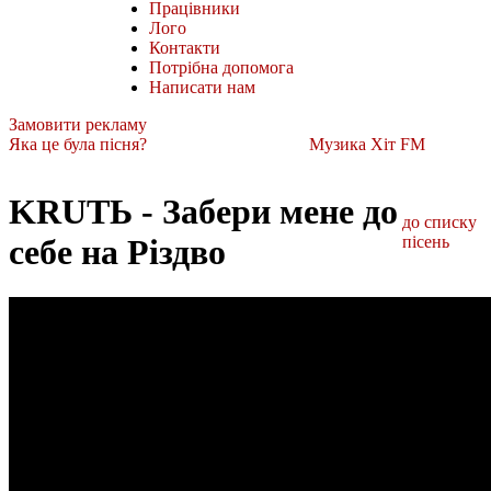
Працівники
Лого
Контакти
Потрібна допомога
Написати нам
Замовити рекламу
Яка це була пісня?
Музика Хіт FM
KRUTЬ - Забери мене до
до списку
себе на Різдво
пісень