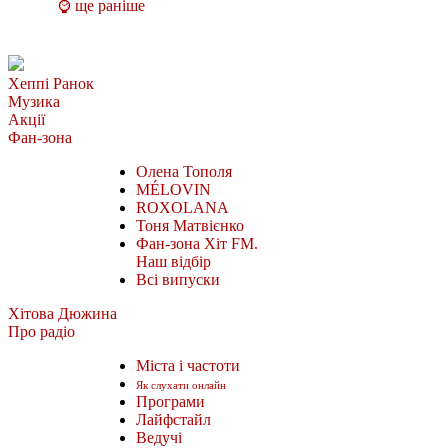
⌚ ще раніше
Хеппі Ранок
Музика
Акції
Фан-зона
Олена Тополя
MÉLOVIN
ROXOLANA
Тоня Матвієнко
Фан-зона Хіт FM.
Наш відбір
Всі випуски
Хітова Дюжина
Про радіо
Міста і частоти
Як слухати онлайн
Програми
Лайфстайл
Ведучі