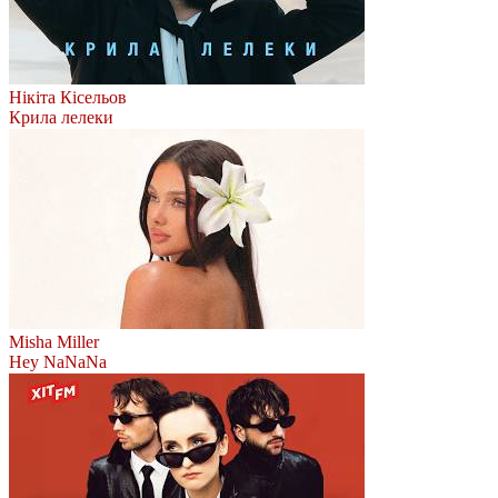
Нікіта Кісельов
Крила лелеки
Misha Miller
Hey NaNaNa