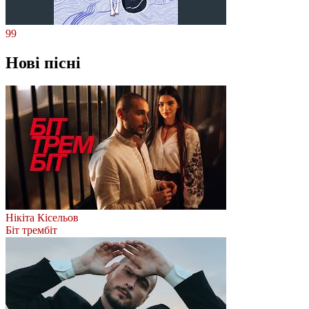
99
Нові пісні
Нікіта Кісельов
Біт трембіт