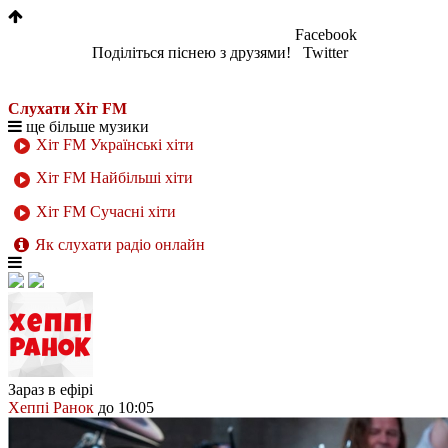
Facebook
Поділіться піснею з друзями!
Twitter
Слухати Хіт FM
ще більше музики
Хіт FM Українські хіти
Хіт FM Найбільші хіти
Хіт FM Сучасні хіти
Як слухати радіо онлайн
Зараз в ефірі
Хеппі Ранок
до 10:05