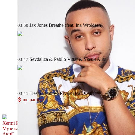
Jax Jones
Breathe (feat. Ina Wroldsen)
03:50
Sevdaliza & Pabllo Vittar & Yseult
Alibi
03:47
Tiesto
I Follow Rivers (feat. Oaks)
03:41
⌚ ще раніше
Хеппі Ранок
Музика
Акції