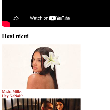
Нові пісні
Misha Miller
Hey NaNaNa