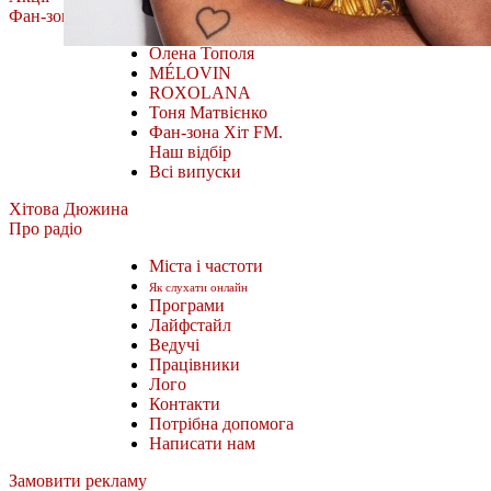
Фан-зона
Олена Тополя
MÉLOVIN
ROXOLANA
Тоня Матвієнко
Фан-зона Хіт FM.
Наш відбір
Всі випуски
Хітова Дюжина
Про радіо
Міста і частоти
Як слухати онлайн
Програми
Лайфстайл
Ведучі
Працівники
Лого
Контакти
Потрібна допомога
Написати нам
Замовити рекламу