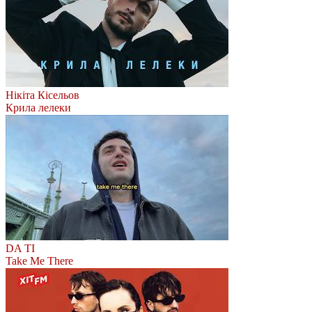
Нікіта Кісельов
Крила лелеки
DA TI
Take Me There