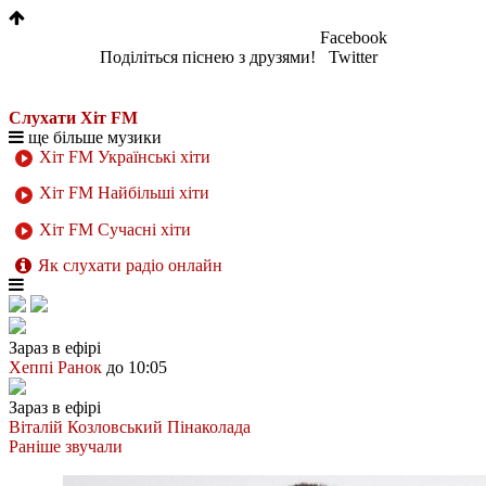
Facebook
Поділіться піснею з друзями!
Twitter
Слухати Хіт FM
ще більше музики
Хіт FM Українські хіти
Хіт FM Найбільші хіти
Хіт FM Сучасні хіти
Як слухати радіо онлайн
Зараз в ефірі
Хеппі Ранок
до 10:05
Зараз в ефірі
Віталій Козловський
Пінаколада
Раніше звучали