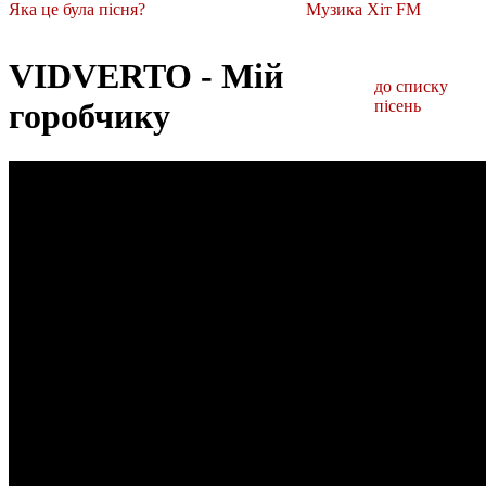
Яка це була пісня?
Музика Хіт FM
VIDVERTO - Мій
до списку
горобчику
пісень