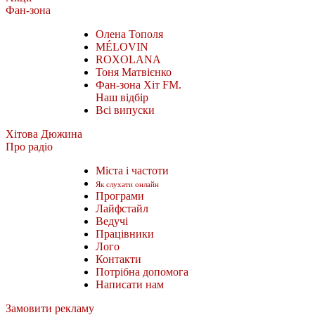
Фан-зона
Олена Тополя
MÉLOVIN
ROXOLANA
Тоня Матвієнко
Фан-зона Хіт FM.
Наш відбір
Всі випуски
Хітова Дюжина
Про радіо
Міста і частоти
Як слухати онлайн
Програми
Лайфстайл
Ведучі
Працівники
Лого
Контакти
Потрібна допомога
Написати нам
Замовити рекламу