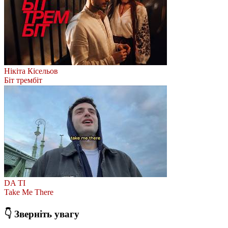
Нікіта Кісельов
Біт трембіт
DA TI
Take Me There
👇 Зверніть увагу