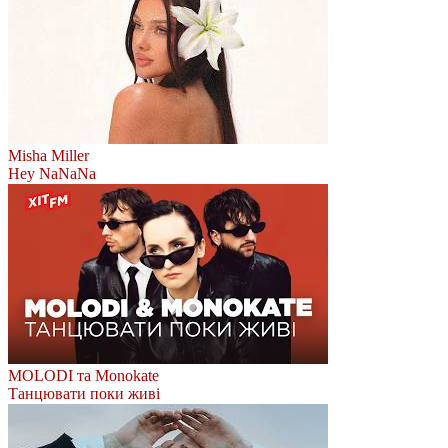
Misha Miller
Hey NaNaNa
MOLODI та Monokate
Танцювати поки живі