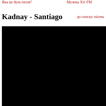
Яка це була пісня?
Музика Хіт FM
Kadnay - Santiago
до списку пісень