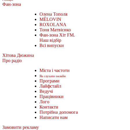
Фан-зона
Олена Тополя
MÉLOVIN
ROXOLANA
Тоня Матвієнко
Фан-зона Хіт FM.
Наш відбір
Всі випуски
Хітова Дюжина
Про радіо
Міста і частоти
Як слухати онлайн
Програми
Лайфстайл
Ведучі
Працівники
Лого
Контакти
Потрібна допомога
Написати нам
Замовити рекламу