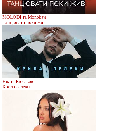
MOLODI та Monokate
Танцювати поки живі
Нікіта Кісельов
Крила лелеки