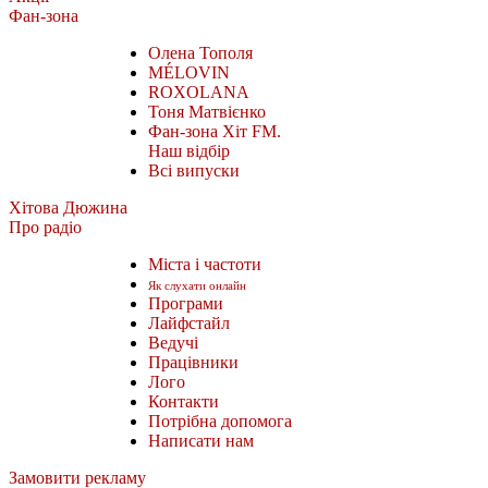
Фан-зона
Олена Тополя
MÉLOVIN
ROXOLANA
Тоня Матвієнко
Фан-зона Хіт FM.
Наш відбір
Всі випуски
Хітова Дюжина
Про радіо
Міста і частоти
Як слухати онлайн
Програми
Лайфстайл
Ведучі
Працівники
Лого
Контакти
Потрібна допомога
Написати нам
Замовити рекламу