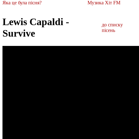
Яка це була пісня?
Музика Хіт FM
Lewis Capaldi -
до списку
Survive
пісень