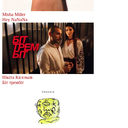
Misha Miller
Hey NaNaNa
Нікіта Кісельов
Біт трембіт