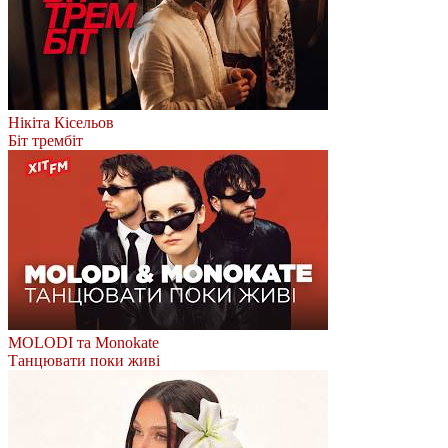
Нікіта Кісельов
Біт трембіт
MOLODI та Monokate
Танцювати поки живі