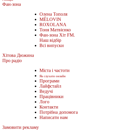
Фан-зона
Олена Тополя
MÉLOVIN
ROXOLANA
Тоня Матвієнко
Фан-зона Хіт FM.
Наш відбір
Всі випуски
Хітова Дюжина
Про радіо
Міста і частоти
Як слухати онлайн
Програми
Лайфстайл
Ведучі
Працівники
Лого
Контакти
Потрібна допомога
Написати нам
Замовити рекламу