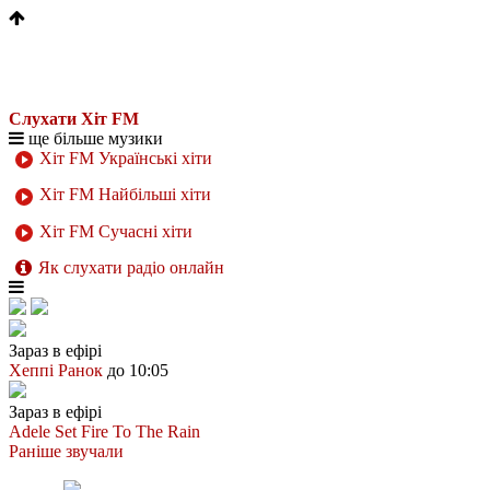
Слухати Хіт FM
ще більше музики
Хіт FM Українські хіти
Хіт FM Найбільші хіти
Хіт FM Сучасні хіти
Як слухати радіо онлайн
Зараз в ефірі
Хеппі Ранок
до 10:05
Зараз в ефірі
Adele
Set Fire To The Rain
Раніше звучали