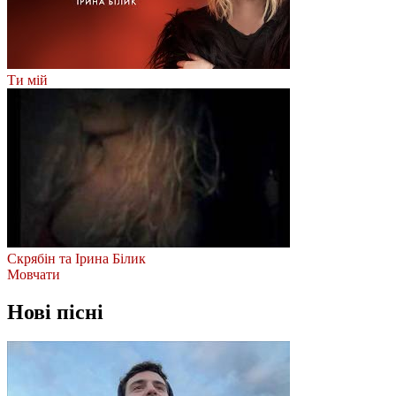
Ти мій
Скрябін та Ірина Білик
Мовчати
Нові пісні