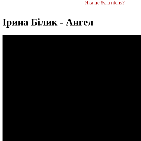
Яка це була пісня?
Ірина Білик - Ангел