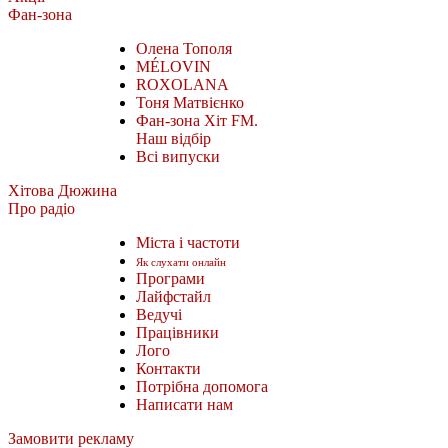
Фан-зона
Олена Тополя
MÉLOVIN
ROXOLANA
Тоня Матвієнко
Фан-зона Хіт FM.
Наш відбір
Всі випуски
Хітова Дюжина
Про радіо
Міста і частоти
Як слухати онлайн
Програми
Лайфстайл
Ведучі
Працівники
Лого
Контакти
Потрібна допомога
Написати нам
Замовити рекламу