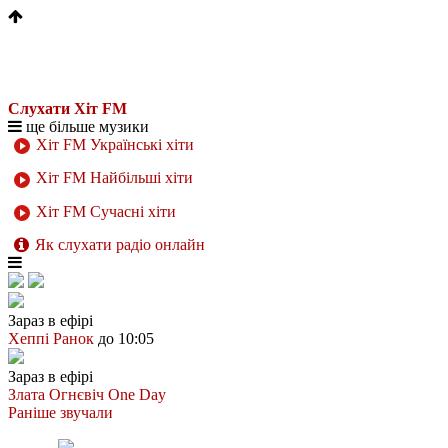
Слухати Хіт FM
ще більше музики
Хіт FM Українські хіти
Хіт FM Найбільші хіти
Хіт FM Сучасні хіти
Як слухати радіо онлайн
Зараз в ефірі
Хеппі Ранок
до 10:05
Зараз в ефірі
Злата Огнєвіч
One Day
Раніше звучали