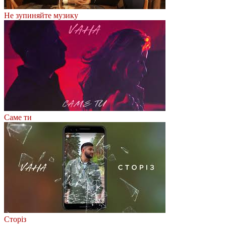
Не зупиняйте музику
Саме ти
Сторіз