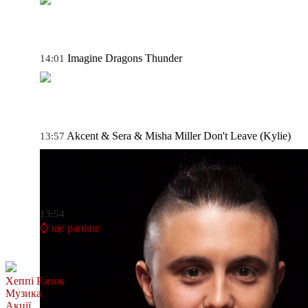
Imagine Dragons
Thunder
14:01
Akcent & Sera & Misha Miller
Don't Leave (Kylie)
13:57
Антитіла
Вдома
13:54
⌚ ще раніше
Хеппі Ранок
Музика
Акції