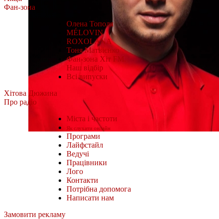
Фан-зона
Олена Тополя
MÉLOVIN
ROXOLANA
Тоня Матвієнко
Фан-зона Хіт FM.
Наш відбір
Всі випуски
Хітова Дюжина
Про радіо
Міста і частоти
Як слухати онлайн
Програми
Лайфстайл
Ведучі
Працівники
Лого
Контакти
Потрібна допомога
Написати нам
Замовити рекламу