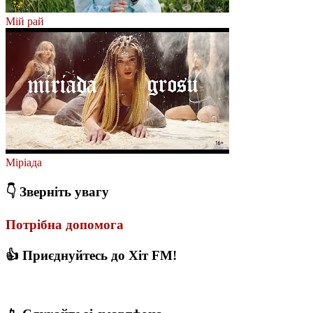
Мій рай
Міріада
👇 Зверніть увагу
Потрібна допомога
👍 Приєднуйтесь до Хіт FM!