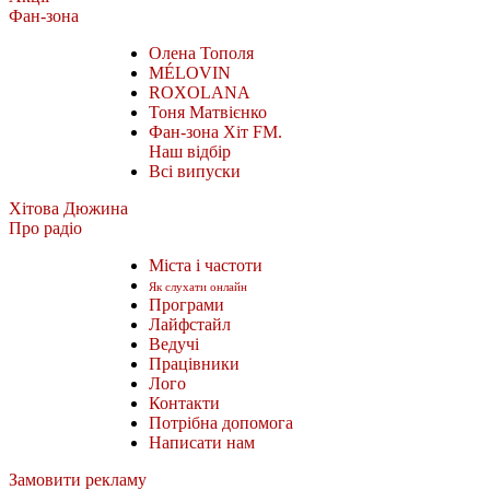
Фан-зона
Олена Тополя
MÉLOVIN
ROXOLANA
Тоня Матвієнко
Фан-зона Хіт FM.
Наш відбір
Всі випуски
Хітова Дюжина
Про радіо
Міста і частоти
Як слухати онлайн
Програми
Лайфстайл
Ведучі
Працівники
Лого
Контакти
Потрібна допомога
Написати нам
Замовити рекламу