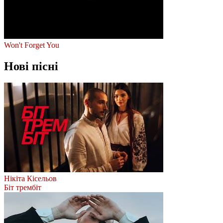
Won't Forget You
Нові пісні
Нікіта Кісельов
Біт трембіт