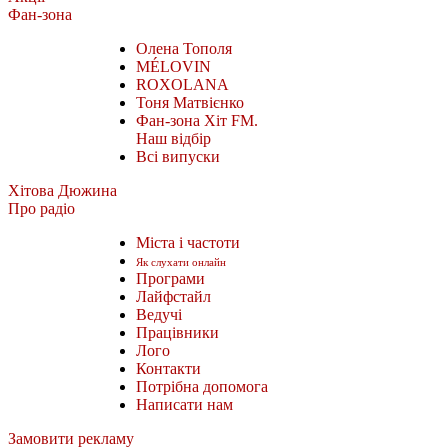
Фан-зона
Олена Тополя
MÉLOVIN
ROXOLANA
Тоня Матвієнко
Фан-зона Хіт FM.
Наш відбір
Всі випуски
Хітова Дюжина
Про радіо
Міста і частоти
Як слухати онлайн
Програми
Лайфстайл
Ведучі
Працівники
Лого
Контакти
Потрібна допомога
Написати нам
Замовити рекламу