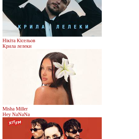
Нікіта Кісельов
Крила лелеки
Misha Miller
Hey NaNaNa