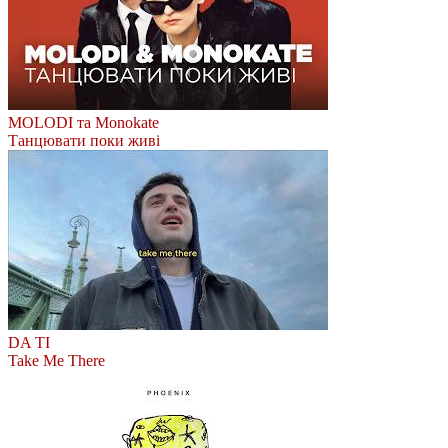
MOLODI та Monokate
Танцювати поки живі
DA TI
Take Me There