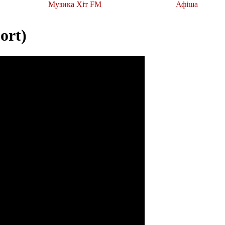
Музика Хіт FM
Афіша
ort)