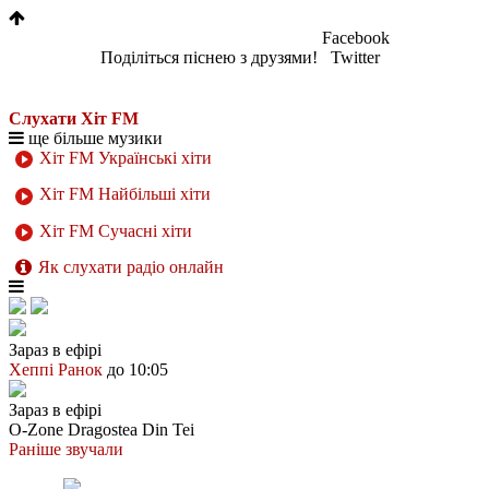
Facebook
Поділіться піснею з друзями!
Twitter
Слухати Хіт FM
ще більше музики
Хіт FM Українські хіти
Хіт FM Найбільші хіти
Хіт FM Сучасні хіти
Як слухати радіо онлайн
Зараз в ефірі
Хеппі Ранок
до 10:05
Зараз в ефірі
O-Zone
Dragostea Din Tei
Раніше звучали