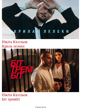
Нікіта Кісельов
Крила лелеки
Нікіта Кісельов
Біт трембіт