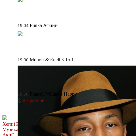
Fiїnka
Афини
19:04
Monoir & Eneli
3 To 1
19:00
Pharrell Williams
Happy
18:56
⌚ ще раніше
Хеппі Ранок
Музика
Акції