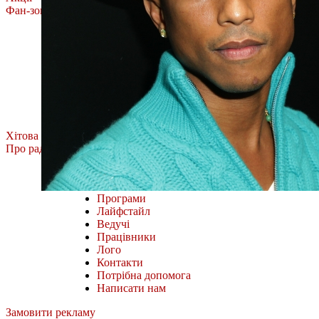
Фан-зона
Олена Тополя
MÉLOVIN
ROXOLANA
Тоня Матвієнко
Фан-зона Хіт FM.
Наш відбір
Всі випуски
Хітова Дюжина
Про радіо
Міста і частоти
Як слухати онлайн
Програми
Лайфстайл
Ведучі
Працівники
Лого
Контакти
Потрібна допомога
Написати нам
Замовити рекламу