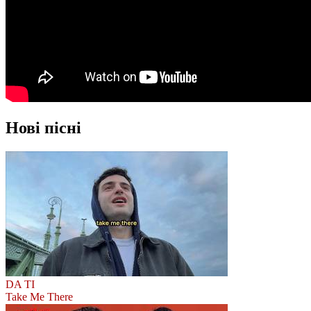
Нові пісні
DA TI
Take Me There