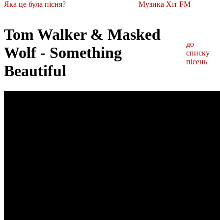
Яка це була пісня?
Музика Хіт FM
Tom Walker & Masked
до
Wolf - Something
списку
пісень
Beautiful