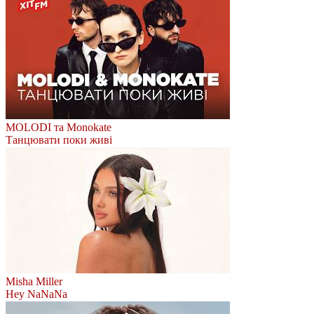
MOLODI та Monokate
Танцювати поки живі
Misha Miller
Hey NaNaNa