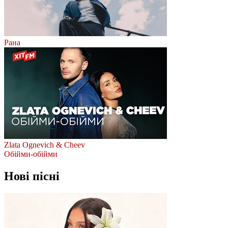
Рана
Zlata Ognevich & Cheev
Обійми-обійми
Нові пісні