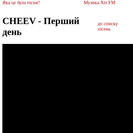
Яка це була пісня?
Музика Хіт FM
CHEEV - Перший
до списку
день
пісень