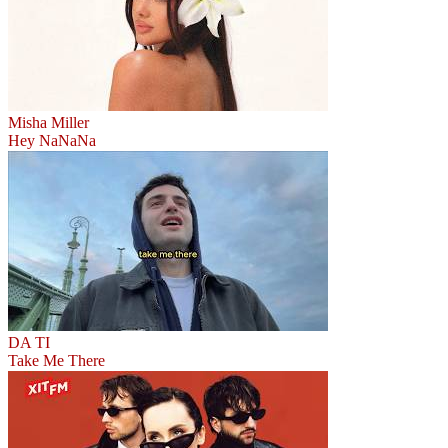
Misha Miller
Hey NaNaNa
DA TI
Take Me There