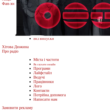
Фан-зона
Олена Тополя
MÉLOVIN
ROXOLANA
Тоня Матвієнко
Фан-зона Хіт FM.
Наш відбір
Всі випуски
Хітова Дюжина
Про радіо
Міста і частоти
Як слухати онлайн
Програми
Лайфстайл
Ведучі
Працівники
Лого
Контакти
Потрібна допомога
Написати нам
Замовити рекламу