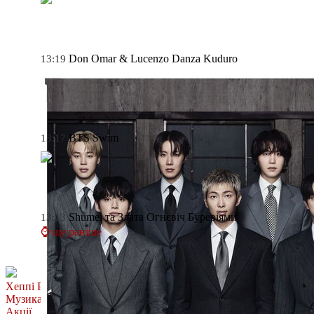
Don Omar & Lucenzo
Danza Kuduro
13:19
BTS
Swim
13:17
Shumei та Злата Огнєвіч
Буревіями
13:13
⌚ ще раніше
Хеппі Ранок
Музика
Акції