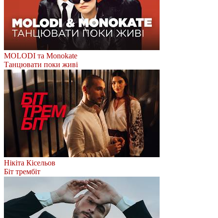
MOLODI та Monokate
Танцювати поки живі
Нікіта Кісельов
Біт трембіт