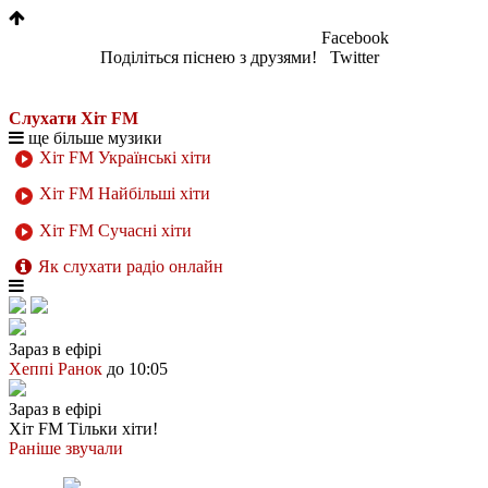
Facebook
Поділіться піснею з друзями!
Twitter
Слухати Хіт FM
ще більше музики
Хіт FM Українські хіти
Хіт FM Найбільші хіти
Хіт FM Сучасні хіти
Як слухати радіо онлайн
Зараз в ефірі
Хеппі Ранок
до 10:05
Зараз в ефірі
Хіт FM
Тільки хіти!
Раніше звучали