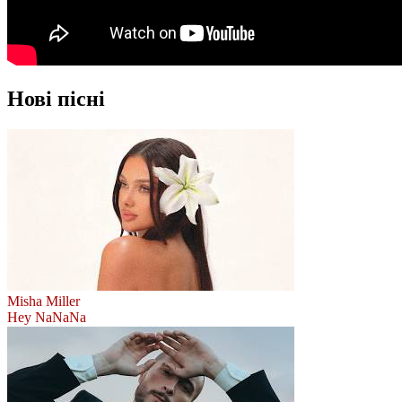
Нові пісні
Misha Miller
Hey NaNaNa