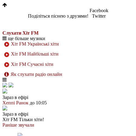
Facebook
Поділіться піснею з друзями!
Twitter
Слухати Хіт FM
ще більше музики
Хіт FM Українські хіти
Хіт FM Найбільші хіти
Хіт FM Сучасні хіти
Як слухати радіо онлайн
Зараз в ефірі
Хеппі Ранок
до 10:05
Зараз в ефірі
Хіт FM
Тільки хіти!
Раніше звучали