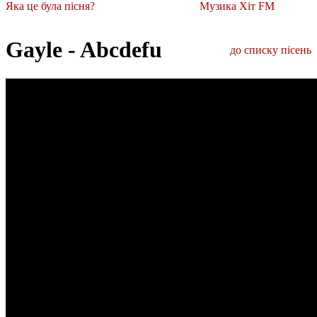
Яка це була пісня?
Музика Хіт FM
Gayle - Abcdefu
до списку пісень