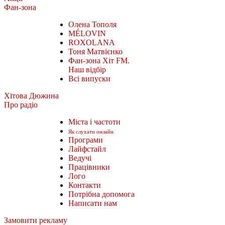
Фан-зона
Олена Тополя
MÉLOVIN
ROXOLANA
Тоня Матвієнко
Фан-зона Хіт FM.
Наш відбір
Всі випуски
Хітова Дюжина
Про радіо
Міста і частоти
Як слухати онлайн
Програми
Лайфстайл
Ведучі
Працівники
Лого
Контакти
Потрібна допомога
Написати нам
Замовити рекламу