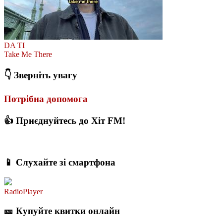
DA TI
Take Me There
👇 Зверніть увагу
Потрібна допомога
👍 Приєднуйтесь до Хіт FM!
📱 Слухайте зі смартфона
RadioPlayer
🎫 Купуйте квитки онлайн