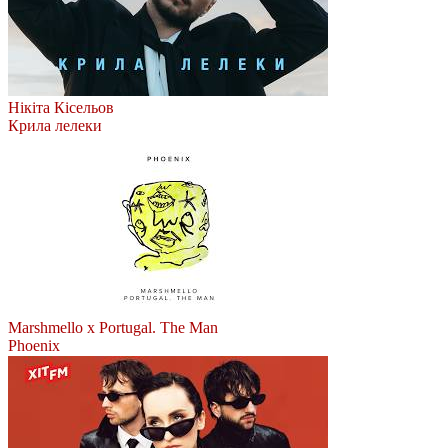
Нікіта Кісельов
Крила лелеки
Marshmello x Portugal. The Man
Phoenix