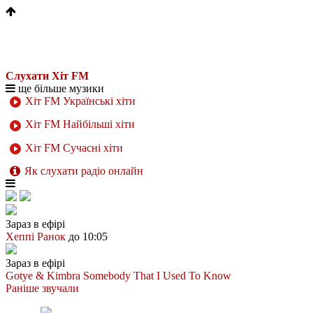
Слухати Хіт FM
ще більше музики
Хіт FM Українські хіти
Хіт FM Найбільші хіти
Хіт FM Сучасні хіти
Як слухати радіо онлайн
Зараз в ефірі
Хеппі Ранок
до 10:05
Зараз в ефірі
Gotye & Kimbra
Somebody That I Used To Know
Раніше звучали