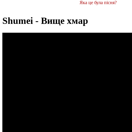
Яка це була пісня?
Shumei - Вище хмар