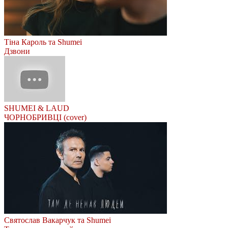
Тіна Кароль та Shumei
Дзвони
SHUMEI & LAUD
ЧОРНОБРИВЦІ (cover)
Святослав Вакарчук та Shumei