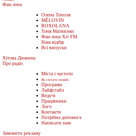
Фан-зона
Олена Тополя
MÉLOVIN
ROXOLANA
Тоня Матвієнко
Фан-зона Хіт FM.
Наш відбір
Всі випуски
Хітова Дюжина
Про радіо
Міста і частоти
Як слухати онлайн
Програми
Лайфстайл
Ведучі
Працівники
Лого
Контакти
Потрібна допомога
Написати нам
Замовити рекламу