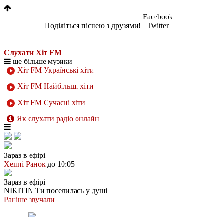
Facebook
Поділіться піснею з друзями!
Twitter
Слухати Хіт FM
ще більше музики
Хіт FM Українські хіти
Хіт FM Найбільші хіти
Хіт FM Сучасні хіти
Як слухати радіо онлайн
Зараз в ефірі
Хеппі Ранок
до 10:05
Зараз в ефірі
NIKITIN
Ти поселилась у душі
Раніше звучали