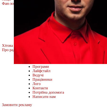
Фан-зона
Олена Тополя
MÉLOVIN
ROXOLANA
Тоня Матвієнко
Фан-зона Хіт FM.
Наш відбір
Всі випуски
Хітова Дюжина
Про радіо
Міста і частоти
Як слухати онлайн
Програми
Лайфстайл
Ведучі
Працівники
Лого
Контакти
Потрібна допомога
Написати нам
Замовити рекламу