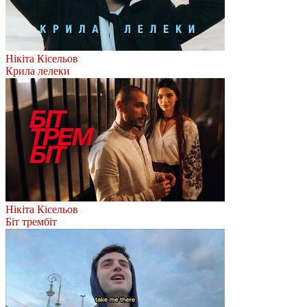
Нікіта Кісельов
Крила лелеки
Нікіта Кісельов
Біт трембіт