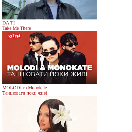
DA TI
Take Me There
MOLODI та Monokate
Танцювати поки живі