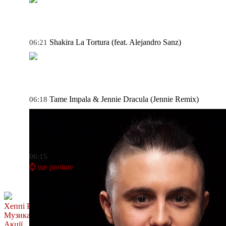
Shakira
La Tortura (feat. Alejandro Sanz)
06:21
Tame Impala & Jennie
Dracula (Jennie Remix)
06:18
Антитіла
Вірила
06:15
⌚ ще раніше
Хеппі Ранок
Музика
Акції