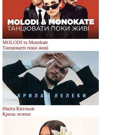
MOLODI та Monokate
Танцювати поки живі
Нікіта Кісельов
Крила лелеки