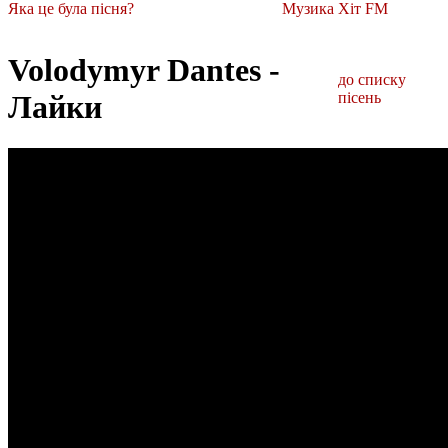
Яка це була пісня?
Музика Хіт FM
Volodymyr Dantes -
до списку
Лайки
пісень