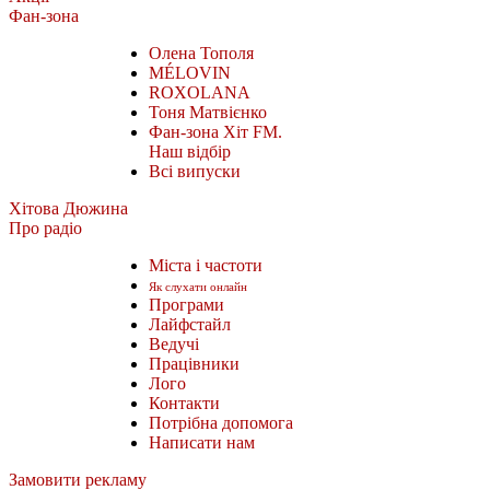
Фан-зона
Олена Тополя
MÉLOVIN
ROXOLANA
Тоня Матвієнко
Фан-зона Хіт FM.
Наш відбір
Всі випуски
Хітова Дюжина
Про радіо
Міста і частоти
Як слухати онлайн
Програми
Лайфстайл
Ведучі
Працівники
Лого
Контакти
Потрібна допомога
Написати нам
Замовити рекламу