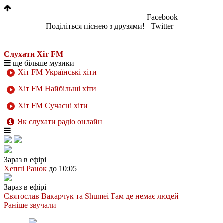
Facebook
Поділіться піснею з друзями!
Twitter
Слухати Хіт FM
ще більше музики
Хіт FM Українські хіти
Хіт FM Найбільші хіти
Хіт FM Сучасні хіти
Як слухати радіо онлайн
Зараз в ефірі
Хеппі Ранок
до 10:05
Зараз в ефірі
Святослав Вакарчук та Shumei
Там де немає людей
Раніше звучали