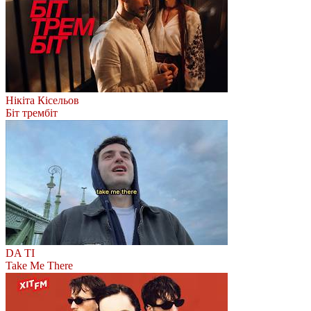
Нікіта Кісельов
Біт трембіт
DA TI
Take Me There