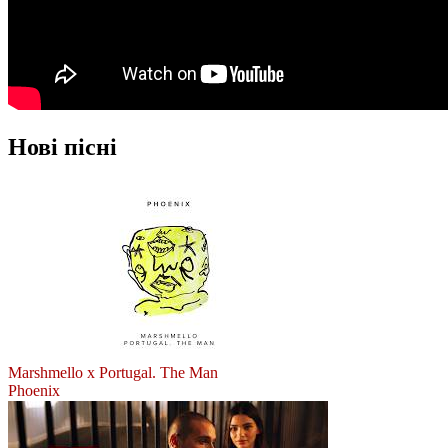
Нові пісні
Marshmello x Portugal. The Man
Phoenix