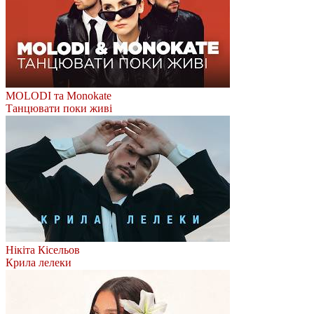
MOLODI та Monokate
Танцювати поки живі
Нікіта Кісельов
Крила лелеки