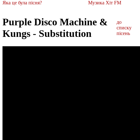
Яка це була пісня?
Музика Хіт FM
Purple Disco Machine &
до
списку
Kungs - Substitution
пісень