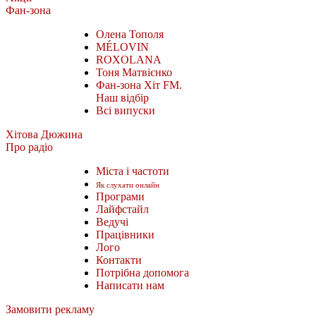
Фан-зона
Олена Тополя
MÉLOVIN
ROXOLANA
Тоня Матвієнко
Фан-зона Хіт FM.
Наш відбір
Всі випуски
Хітова Дюжина
Про радіо
Міста і частоти
Як слухати онлайн
Програми
Лайфстайл
Ведучі
Працівники
Лого
Контакти
Потрібна допомога
Написати нам
Замовити рекламу