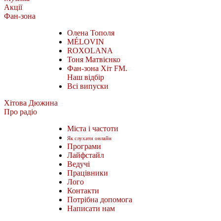
Акції
Фан-зона
Олена Тополя
MÉLOVIN
ROXOLANA
Тоня Матвієнко
Фан-зона Хіт FM.
Наш відбір
Всі випуски
Хітова Дюжина
Про радіо
Міста і частоти
Як слухати онлайн
Програми
Лайфстайл
Ведучі
Працівники
Лого
Контакти
Потрібна допомога
Написати нам