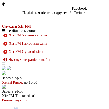
Facebook
Поділіться піснею з друзями!
Twitter
Слухати Хіт FM
ще більше музики
Хіт FM Українські хіти
Хіт FM Найбільші хіти
Хіт FM Сучасні хіти
Як слухати радіо онлайн
Зараз в ефірі
Хеппі Ранок
до 10:05
Зараз в ефірі
Хіт FM
Тільки хіти!
Раніше звучали