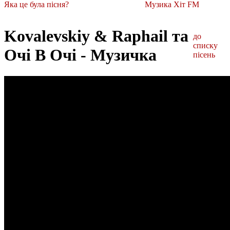
Яка це була пісня?
Музика Хіт FM
Kovalevskiy & Raphail та
до
списку
Очі В Очі - Музичка
пісень