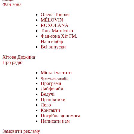
Фан-зона
Олена Тополя
MÉLOVIN
ROXOLANA
Тоня Матвієнко
Фан-зона Хіт FM.
Наш відбір
Всі випуски
Хітова Дюжина
Про радіо
Міста і частоти
Як слухати онлайн
Програми
Лайфстайл
Ведучі
Працівники
Лого
Контакти
Потрібна допомога
Написати нам
Замовити рекламу