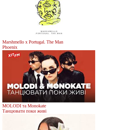
Marshmello x Portugal. The Man
Phoenix
MOLODI та Monokate
Танцювати поки живі