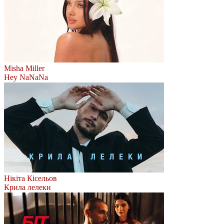
Misha Miller
Hey NaNaNa
Нікіта Кісельов
Крила лелеки