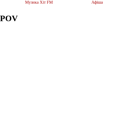
Музика Хіт FM
Афіша
OPOV