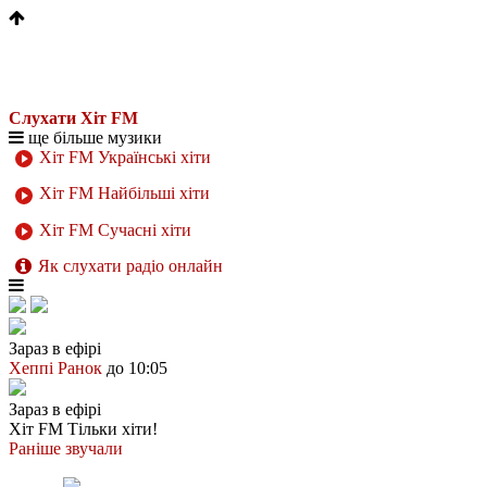
Слухати Хіт FM
ще більше музики
Хіт FM Українські хіти
Хіт FM Найбільші хіти
Хіт FM Сучасні хіти
Як слухати радіо онлайн
Зараз в ефірі
Хеппі Ранок
до 10:05
Зараз в ефірі
Хіт FM
Тільки хіти!
Раніше звучали