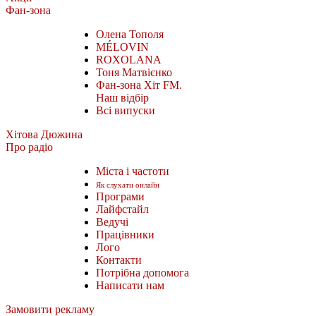
Фан-зона
Олена Тополя
MÉLOVIN
ROXOLANA
Тоня Матвієнко
Фан-зона Хіт FM.
Наш відбір
Всі випуски
Хітова Дюжина
Про радіо
Міста і частоти
Як слухати онлайн
Програми
Лайфстайл
Ведучі
Працівники
Лого
Контакти
Потрібна допомога
Написати нам
Замовити рекламу