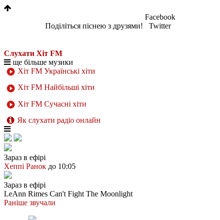
Facebook
Поділіться піснею з друзями!
Twitter
Слухати Хіт FM
ще більше музики
Хіт FM Українські хіти
Хіт FM Найбільші хіти
Хіт FM Сучасні хіти
Як слухати радіо онлайн
Зараз в ефірі
Хеппі Ранок
до 10:05
Зараз в ефірі
LeAnn Rimes
Can't Fight The Moonlight
Раніше звучали