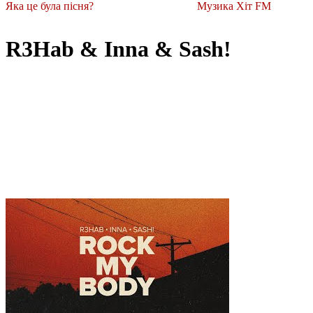
Яка це була пісня?
Музика Хіт FM
R3Hab & Inna & Sash!