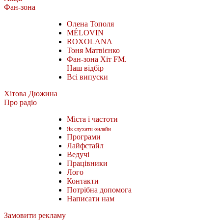
Фан-зона
Олена Тополя
MÉLOVIN
ROXOLANA
Тоня Матвієнко
Фан-зона Хіт FM.
Наш відбір
Всі випуски
Хітова Дюжина
Про радіо
Міста і частоти
Як слухати онлайн
Програми
Лайфстайл
Ведучі
Працівники
Лого
Контакти
Потрібна допомога
Написати нам
Замовити рекламу