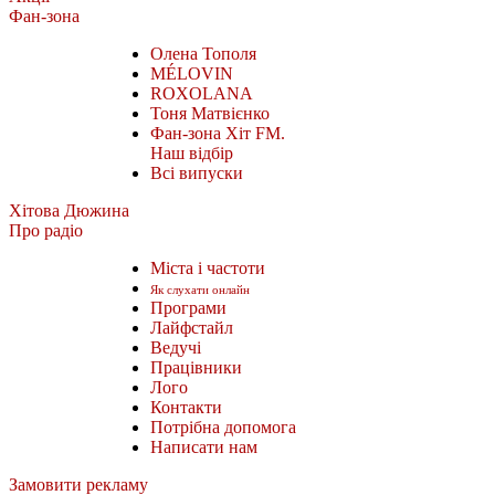
Фан-зона
Олена Тополя
MÉLOVIN
ROXOLANA
Тоня Матвієнко
Фан-зона Хіт FM.
Наш відбір
Всі випуски
Хітова Дюжина
Про радіо
Міста і частоти
Як слухати онлайн
Програми
Лайфстайл
Ведучі
Працівники
Лого
Контакти
Потрібна допомога
Написати нам
Замовити рекламу