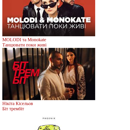
MOLODI та Monokate
Танцювати поки живі
Нікіта Кісельов
Біт трембіт