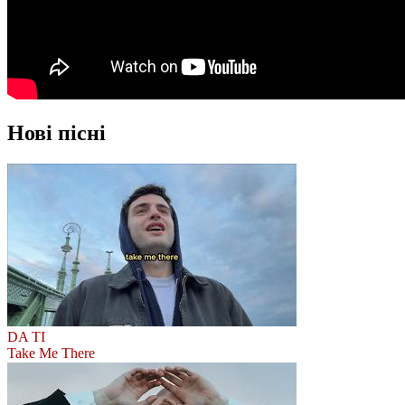
Нові пісні
DA TI
Take Me There