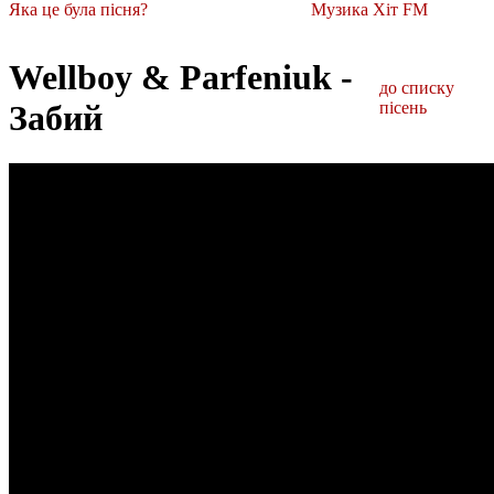
Яка це була пісня?
Музика Хіт FM
Wellboy & Parfeniuk -
до списку
Забий
пісень