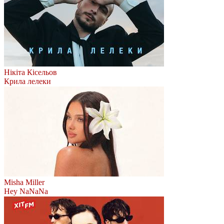
Нікіта Кісельов
Крила лелеки
Misha Miller
Hey NaNaNa