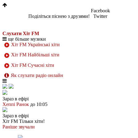
Facebook
Поділіться піснею з друзями!
Twitter
Слухати Хіт FM
ще більше музики
Хіт FM Українські хіти
Хіт FM Найбільші хіти
Хіт FM Сучасні хіти
Як слухати радіо онлайн
Зараз в ефірі
Хеппі Ранок
до 10:05
Зараз в ефірі
Хіт FM
Тільки хіти!
Раніше звучали