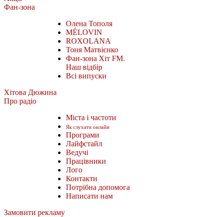
Фан-зона
Олена Тополя
MÉLOVIN
ROXOLANA
Тоня Матвієнко
Фан-зона Хіт FM.
Наш відбір
Всі випуски
Хітова Дюжина
Про радіо
Міста і частоти
Як слухати онлайн
Програми
Лайфстайл
Ведучі
Працівники
Лого
Контакти
Потрібна допомога
Написати нам
Замовити рекламу