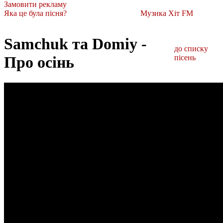
Замовити рекламу
Яка це була пісня?
Музика Хіт FM
Samchuk та Domiy -
до списку
Про осінь
пісень