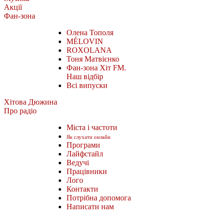
Акції
Фан-зона
Олена Тополя
MÉLOVIN
ROXOLANA
Тоня Матвієнко
Фан-зона Хіт FM.
Наш відбір
Всі випуски
Хітова Дюжина
Про радіо
Міста і частоти
Як слухати онлайн
Програми
Лайфстайл
Ведучі
Працівники
Лого
Контакти
Потрібна допомога
Написати нам