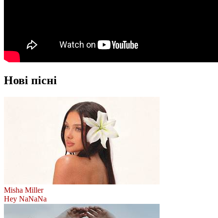
Нові пісні
Misha Miller
Hey NaNaNa