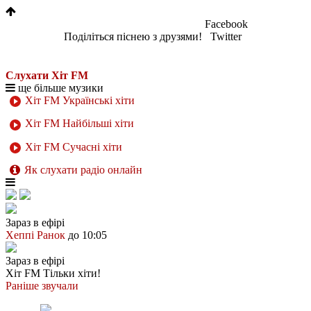
Facebook
Поділіться піснею з друзями!
Twitter
Слухати Хіт FM
ще більше музики
Хіт FM Українські хіти
Хіт FM Найбільші хіти
Хіт FM Сучасні хіти
Як слухати радіо онлайн
Зараз в ефірі
Хеппі Ранок
до 10:05
Зараз в ефірі
Хіт FM
Тільки хіти!
Раніше звучали