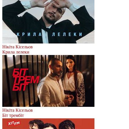
Нікіта Кісельов
Крила лелеки
Нікіта Кісельов
Біт трембіт