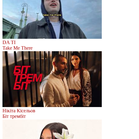
DA TI
Take Me There
Нікіта Кісельов
Біт трембіт