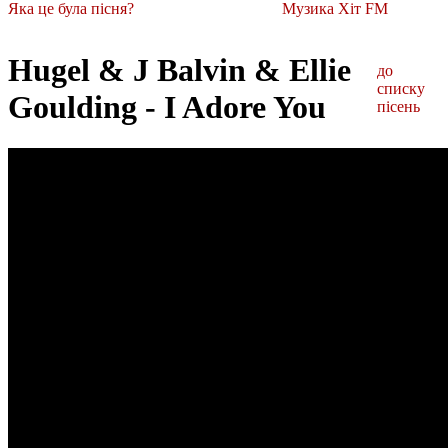
Яка це була пісня?
Музика Хіт FM
Hugel & J Balvin & Ellie
до
списку
Goulding - I Adore You
пісень