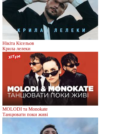
Нікіта Кісельов
Крила лелеки
MOLODI та Monokate
Танцювати поки живі