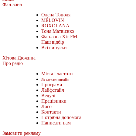
Фан-зона
Олена Тополя
MÉLOVIN
ROXOLANA
Тоня Матвієнко
Фан-зона Хіт FM.
Наш відбір
Всі випуски
Хітова Дюжина
Про радіо
Міста і частоти
Як слухати онлайн
Програми
Лайфстайл
Ведучі
Працівники
Лого
Контакти
Потрібна допомога
Написати нам
Замовити рекламу