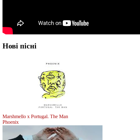
Нові пісні
Marshmello x Portugal. The Man
Phoenix