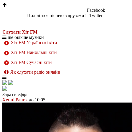
Facebook
Поділіться піснею з друзями!
Twitter
Слухати Хіт FM
ще більше музики
Хіт FM Українські хіти
Хіт FM Найбільші хіти
Хіт FM Сучасні хіти
Як слухати радіо онлайн
Зараз в ефірі
Хеппі Ранок
до 10:05