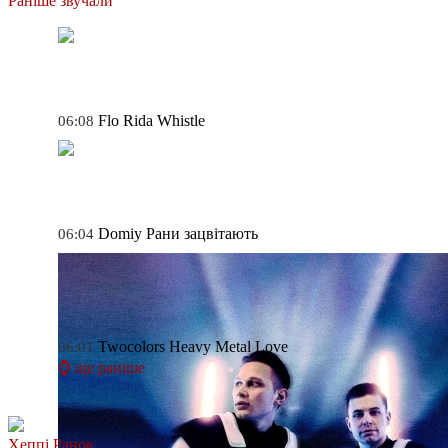
Раніше звучали
Flo Rida
Whistle
06:08
Domiy
Рани зацвітають
06:04
Twocolors
Heavy Metal Love
06:01
⌚ ще раніше
Хеппі Ранок