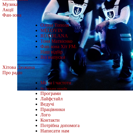
Музика
Акції
Фан-зона
Олена Тополя
MÉLOVIN
ROXOLANA
Тоня Матвієнко
Фан-зона Хіт FM.
Наш відбір
Всі випуски
Хітова Дюжина
Про радіо
Міста і частоти
Як слухати онлайн
Програми
Лайфстайл
Ведучі
Працівники
Лого
Контакти
Потрібна допомога
Написати нам