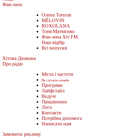
Фан-зона
Олена Тополя
MÉLOVIN
ROXOLANA
Тоня Матвієнко
Фан-зона Хіт FM.
Наш відбір
Всі випуски
Хітова Дюжина
Про радіо
Міста і частоти
Як слухати онлайн
Програми
Лайфстайл
Ведучі
Працівники
Лого
Контакти
Потрібна допомога
Написати нам
Замовити рекламу