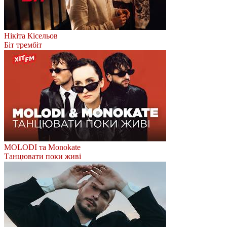
Нікіта Кісельов
Біт трембіт
MOLODI та Monokate
Танцювати поки живі