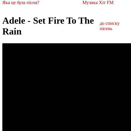
Яка це була пісня?
Музика Хіт FM
Adele - Set Fire To The
до списку
Rain
пісень