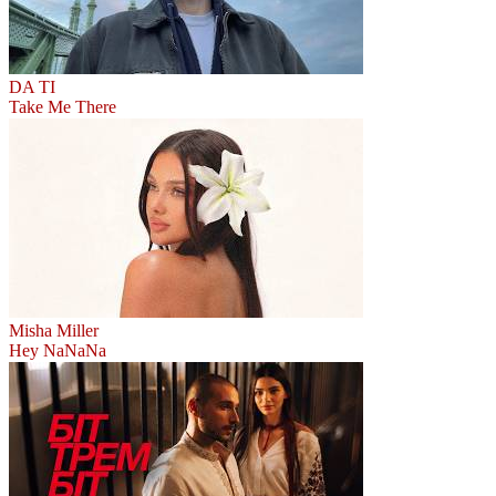
DA TI
Take Me There
Misha Miller
Hey NaNaNa