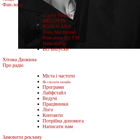
Фан-зона
Олена Тополя
MÉLOVIN
ROXOLANA
Тоня Матвієнко
Фан-зона Хіт FM.
Наш відбір
Всі випуски
Хітова Дюжина
Про радіо
Міста і частоти
Як слухати онлайн
Програми
Лайфстайл
Ведучі
Працівники
Лого
Контакти
Потрібна допомога
Написати нам
Замовити рекламу