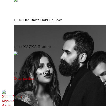
Dan Balan
Hold On Love
15:16
KAZKA
Плакала
15:13
Alex Warren
Ordinary
15:10
⌚ ще раніше
Хеппі Ранок
Музика
Акції