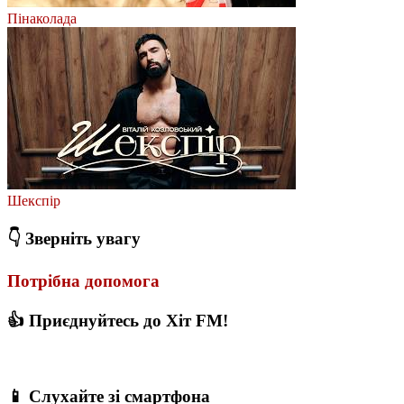
Пінаколада
Шекспір
👇 Зверніть увагу
Потрібна допомога
👍 Приєднуйтесь до Хіт FM!
📱 Слухайте зі смартфона