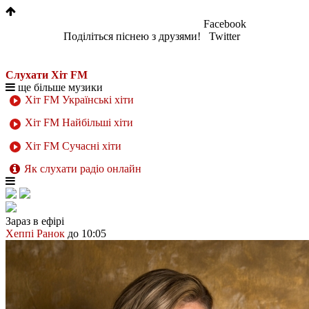
Facebook
Поділіться піснею з друзями!
Twitter
Слухати Хіт FM
ще більше музики
Хіт FM Українські хіти
Хіт FM Найбільші хіти
Хіт FM Сучасні хіти
Як слухати радіо онлайн
Зараз в ефірі
Хеппі Ранок
до 10:05