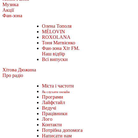
Музика
Акції
Фан-зона
Олена Тополя
MÉLOVIN
ROXOLANA
Тоня Матвієнко
Фан-зона Хіт FM.
Наш відбір
Всі випуски
Хітова Дюжина
Про радіо
Міста і частоти
Як слухати онлайн
Програми
Лайфстайл
Ведучі
Працівники
Лого
Контакти
Потрібна допомога
Написати нам