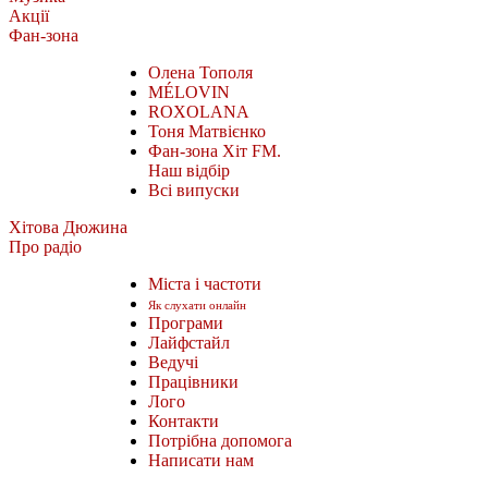
Акції
Фан-зона
Олена Тополя
MÉLOVIN
ROXOLANA
Тоня Матвієнко
Фан-зона Хіт FM.
Наш відбір
Всі випуски
Хітова Дюжина
Про радіо
Міста і частоти
Як слухати онлайн
Програми
Лайфстайл
Ведучі
Працівники
Лого
Контакти
Потрібна допомога
Написати нам