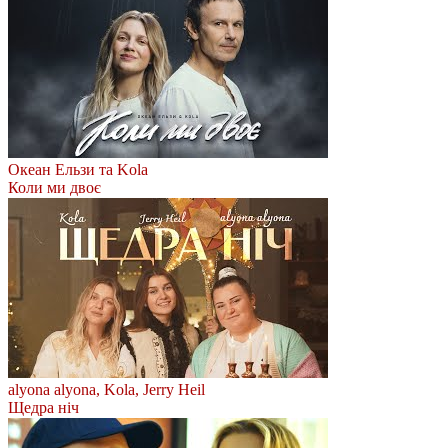
Океан Ельзи та Kola
Коли ми двоє
alyona alyona, Kola, Jerry Heil
Щедра ніч