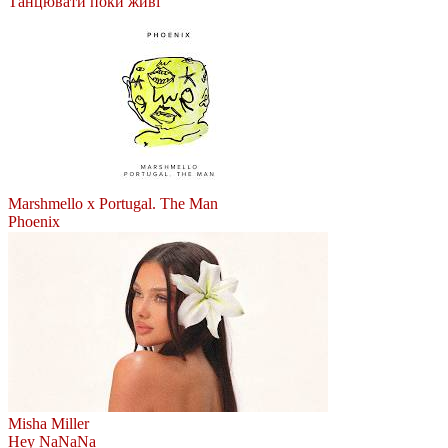
Танцювати поки живі
Marshmello x Portugal. The Man
Phoenix
Misha Miller
Hey NaNaNa