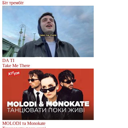
Біт трембіт
DA TI
Take Me There
MOLODI та Monokate