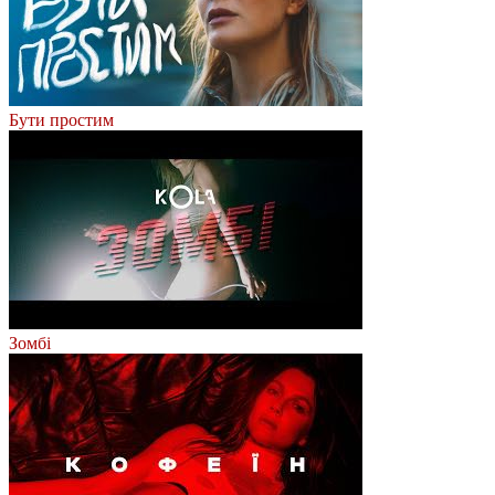
Бути простим
Зомбі