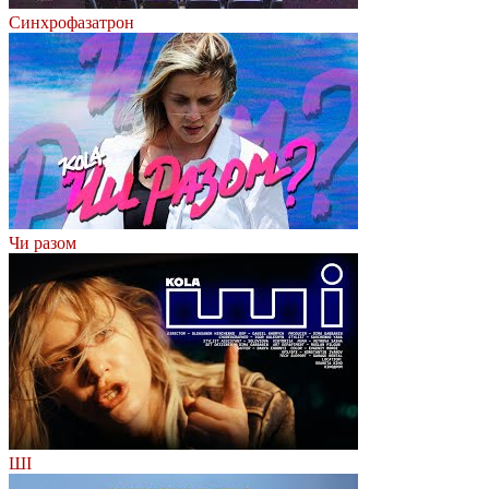
Синхрофазатрон
Чи разом
ШІ