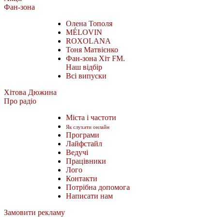
Фан-зона
Олена Тополя
MÉLOVIN
ROXOLANA
Тоня Матвієнко
Фан-зона Хіт FM.
Наш відбір
Всі випуски
Хітова Дюжина
Про радіо
Міста і частоти
Як слухати онлайн
Програми
Лайфстайл
Ведучі
Працівники
Лого
Контакти
Потрібна допомога
Написати нам
Замовити рекламу