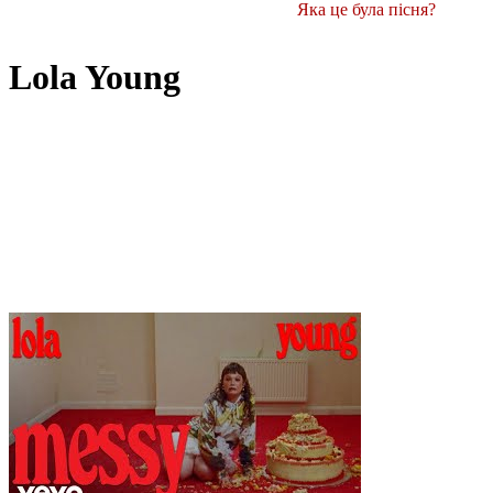
Яка це була пісня?
Lola Young