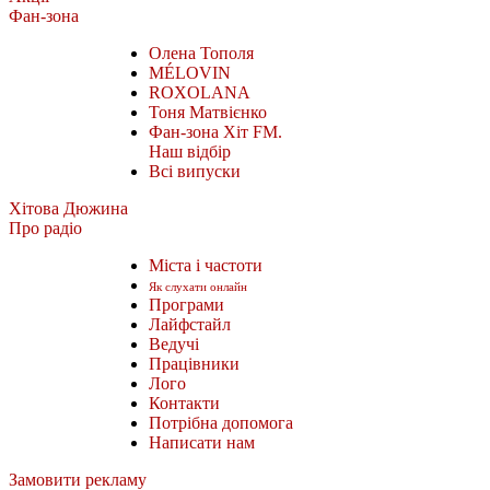
Фан-зона
Олена Тополя
MÉLOVIN
ROXOLANA
Тоня Матвієнко
Фан-зона Хіт FM.
Наш відбір
Всі випуски
Хітова Дюжина
Про радіо
Міста і частоти
Як слухати онлайн
Програми
Лайфстайл
Ведучі
Працівники
Лого
Контакти
Потрібна допомога
Написати нам
Замовити рекламу