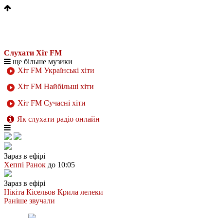
Слухати Хіт FM
ще більше музики
Хіт FM Українські хіти
Хіт FM Найбільші хіти
Хіт FM Сучасні хіти
Як слухати радіо онлайн
Зараз в ефірі
Хеппі Ранок
до 10:05
Зараз в ефірі
Нікіта Кісельов
Крила лелеки
Раніше звучали