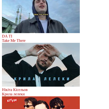
DA TI
Take Me There
Нікіта Кісельов
Крила лелеки