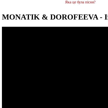
Яка це була пісня?
MONATIK & DOROFEEVA - If 