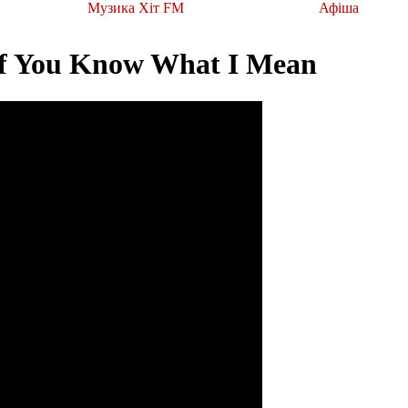
Музика Хіт FM
Афіша
You Know What I Mean