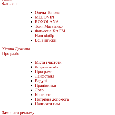
Фан-зона
Олена Тополя
MÉLOVIN
ROXOLANA
Тоня Матвієнко
Фан-зона Хіт FM.
Наш відбір
Всі випуски
Хітова Дюжина
Про радіо
Міста і частоти
Як слухати онлайн
Програми
Лайфстайл
Ведучі
Працівники
Лого
Контакти
Потрібна допомога
Написати нам
Замовити рекламу